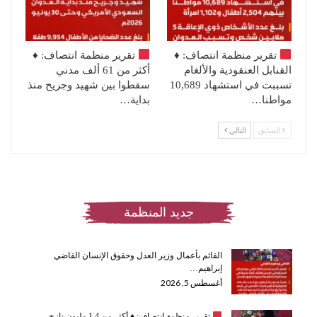
تقرير منظمة انتصاف:
♦️
تقرير منظمة انتصاف:
♦️
القنابل العنقودية والألغام
أكثر من 61 ألف مدني
تسببت في استشهاد 10,689
سقطوا بين شهيد وجريح منذ
مواطنا…
بداية…
السابق
التالي
جديد المنظمة
القائم بأعمال وزير العدل وحقوق الإنسان القاضي
إبراهيم…
أغسطس 5, 2026
تقرير منظمة انتصاف:
♦️
أكثر من 1.4 مليون نازح