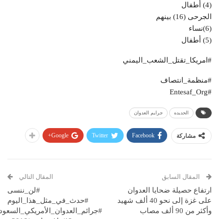
(4) أطفال
الجرحى (16) بينهم
(6)نساء
(5) أطفال
#امريكا_تقتل_الشعب_اليمني
#منظمة_انتصاف
#Entesaf_Org
الحديده
جرايم العدوان
Google+
Twitter
Facebook
مشاركة
المقال السابق
المقال التالي
ارتفاع حصيلة ضحايا العدوان
#لن_ننسى
على غزة إلى نحو 40 ألف شهيد
#حدث_في_مثل_هذا_اليوم
وأكثر من 90 ألف مصاب
#جرائم_العدوان_الأمريكي_السعو