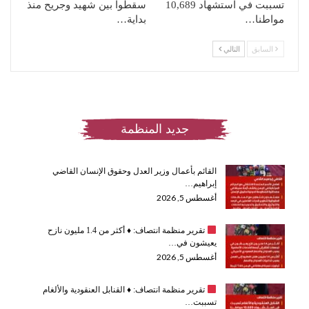
تسببت في استشهاد 10,689
سقطوا بين شهيد وجريح منذ
مواطنا…
بداية…
السابق
التالي
جديد المنظمة
القائم بأعمال وزير العدل وحقوق الإنسان القاضي
إبراهيم…
أغسطس 5, 2026
تقرير منظمة انتصاف:
♦️
أكثر من 1.4 مليون نازح
يعيشون في…
أغسطس 5, 2026
تقرير منظمة انتصاف:
♦️
القنابل العنقودية والألغام
تسببت…