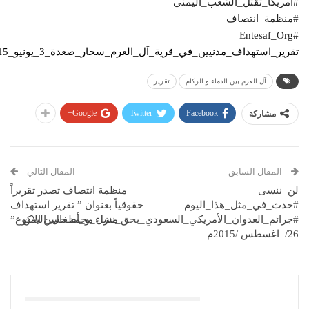
#أمريكا_تقتل_الشعب_اليمني
#منظمة_انتصاف
#Entesaf_Org
تقرير_استهداف_مدنيين_في_قرية_آل_العرم_سحار_صعدة_3_يونيو_2015م_معدل
آل العرم بين الدماء و الركام
تقرير
Google+
Twitter
Facebook
مشاركة
المقال السابق
المقال التالي
لن_ننسى
منظمة انتصاف تصدر تقريراً
#حدث_في_مثل_هذا_اليوم
حقوقياً بعنوان ” تقرير استهداف
#جرائم_العدوان_الأمريكي_السعودي_بحق_نساء_و_أطفال_اليمن
منزل محمد حسن الاكوع”
26/ اغسطس /2015م
قد يعجبك ايضا