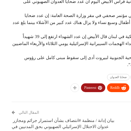
نية فراس الأبيض اليوم أن عدد ضحايا العدوان الصهيوني على
ه في مؤتمر صحفي في مقر وزارة الصحة العامة: إن عدد ضحايا
ضاحية بلغ 31 شهيداً بينهم ثلاثة أطفال وسبع نساء ولا يزال هناك عدد كبير من الأشلاء بينما بلغ عدد
وحول ضحايا التفجيرات الإسرائيلية العدوانية لأجهزة لاسلكية في لبنان قال الأبيض إن عدد الشهداء ارتفع إلى 39 شهيداً
 الهجمات السيبرانية الإسرائيلية يومي الثلاثاء والأربعاء الماضيين
احية الجنوبية لبيروت أدى إلى سقوط مبنى كامل على رؤوس
.
ضحايا العدوان
Pinterest
ReddIt
المقال التالي
41
بيان إدانة / منظمة #انتصاف بشأن استمرار جرائم ومجازر
عدوان الاحتلال الإسرائيلي الصهيوني بحق المدنيين في