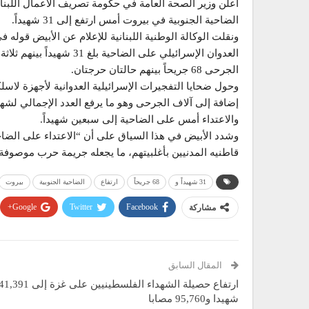
أعلن وزير الصحة العامة في حكومة تصريف الأعمال اللبنا
الضاحية الجنوبية في بيروت أمس ارتفع إلى 31 شهيداً.
ونقلت الوكالة الوطنية اللبنانية للإعلام عن الأبيض قول
العدوان الإسرائيلي على ال
الجرحى 68 جريحاً بينهم حالتان حرجتان.
إضافة إلى آلاف الجرحى وهو ما يرفع العدد الإجمالي لشهداء
والاعتداء أمس على الضاحية إلى سبعين شهيداً.
وشدد الأبيض في هذا السياق على أن “الاعتداء على الض
قاطنيه المدنيين بأغلبيتهم، ما يجعله جريمة حرب موصوفة”
31 شهيداً و
68 جريحاً
ارتفاع
الضاحية الجنوبية
بيروت
Google+
Twitter
Facebook
مشاركة
المقال السابق
ارتفاع حصيلة الشهداء الفلسطينيين على غزة إلى ,391
شهيدا و95,760 مصابا