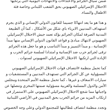
ضمن سياق الجرائم والاعتداءات والانتهاكات اليومية التي يرتكبها
الاحتلال الإسرائيلي الصهيوني بحق الشعب اللبناني وخاصة فئة
الاطفال والنساء.
و هذا هو ما يعد انتهاكا جسيما للقانون الدولي الإنساني و الذي يجرم
استهداف المدنيين الابرياء باي شكل من الأشكال ، كما أن الطبيعة
المدنية الصرفة لمكان الجرائم يؤكد تعمد جيش الاحتلال الإسرائيلي
الصهيوني لانتهاك مبادئ و قواعد القانون الدولي الإنساني منها مبدأ
الإنسانية ، و مبدأ التمييز و مبدأ التناسب و هو ما جعل هذه الجرائم
ترقى لجرائم حرب ضد الإنسانية و امتدادا لسلسة جرائم الحرب و
الإبادة التي ارتكبها الاحتلال الإسرائيلي الصهيوني لسنوات .
كما تحمل منظمة #انتصاف قوات الاحتلال الإسرائيلي الصهيوني
المسؤولية عن كل الجرائم التي تستهدف المدنيين و المستشفيات و
سيارات الاسعاف و غيرها ، كما تحمل منظمة الأمم المتحدة ومجلس
الأمن والدول المسلمة والعربية مسؤولية صمتها المخزي وتنصلها عن
واجباتها مما شجع الاحتلال الإسرائيلي الصهيوني على الاستمرار في
ارتكاب المزيد من جرائم الحرب بحق المدنيين في الأراضي اللبنانية
وتجدد منظمة انتصاف مُطالبتها للمجتمع الدولي وعلى وجه الخصوص