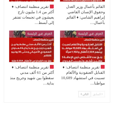
القائم بأعمال وزير العدل
تقرير منظمة انتصاف:
♦️
وحقوق الإنسان القاضي
أكثر من 1.4 مليون نازح
إبراهيم الشامي: ♦️ القائم
يعيشون في تجمعات تفتقر
بأعمال…
إلى أبسط…
العرض في الرئيسة
العرض في الرئيسة
تقرير منظمة انتصاف:
♦️
تقرير منظمة انتصاف:
♦️
القنابل العنقودية والألغام
أكثر من 61 ألف مدني
تسببت في استشهاد 10,689
سقطوا بين شهيد وجريح منذ
مواطنا…
بداية…
السابق
التالي