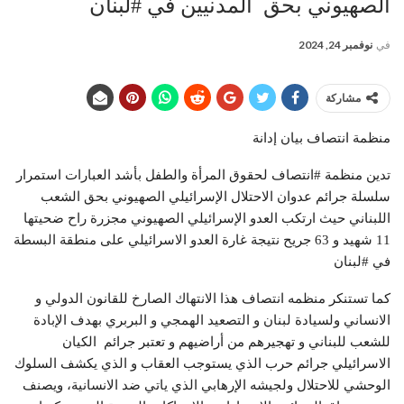
الصهيوني بحق المدنيين في #لبنان
في
نوفمبر 24, 2024
مشاركة
منظمة انتصاف بيان إدانة
تدين منظمة #انتصاف لحقوق المرأة والطفل بأشد العبارات استمرار
سلسلة جرائم عدوان الاحتلال الإسرائيلي الصهيوني بحق الشعب
اللبناني حيث ارتكب العدو الإسرائيلي الصهيوني مجزرة راح ضحيتها
11 شهيد و 63 جريح نتيجة غارة العدو الاسرائيلي على منطقة البسطة
في #لبنان
كما تستنكر منظمه انتصاف هذا الانتهاك الصارخ للقانون الدولي و
الانساني ولسيادة لبنان و التصعيد الهمجي و البربري بهدف الإبادة
للشعب للبناني و تهجيرهم من أراضيهم و تعتبر جرائم الكيان
الاسرائيلي جرائم حرب الذي يستوجب العقاب و الذي يكشف السلوك
الوحشي للاحتلال ولجيشه الإرهابي الذي ياتي ضد الانسانية، ويصنف