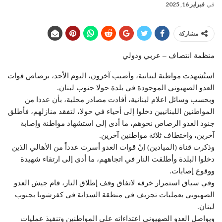
في
فبراير 16, 2025
مشاركة
منظمة انتصاف – عربي ودولي
استُشهدت مواطنة لبنانية، وأصيب آخرون، اليوم الأحد، برصاص قوات
العدو الصهيوني الموجودة في بلدة حولا جنوب لبنان.
وبحسب وسائل اعلام لبنانية، أفادت مصادر محلية، بأن عددا من
المواطنين اللبنانيين دخلوا إلى أحياء في حولا، لتفقد منازلهم، فأطلق
جنود العدو الرصاص نحوهم، ما أدى إلى استشهاد مواطنة وإصابة
آخرين، واختطاف ثلاثة مواطنين آخرين.
وذكرت قناة (الميادين) إنّ قوات العدو أسرت عدداً من الأهالي الذين
دخلوا البلدة وأطلقت النار في اتجاههم، ما أدى إلى ارتقاء شهيدة
ووقوع إصابات.
وفي سياق استمرار خرقه لاتفاق وقف إطلاق النار، قام جيش العدو
الصهيوني بعمليات تجريف في منطقة السدانة في كفرشوبا بجنوب
لبنان.
ويواصل العدو الصهيوني اعتداءاته على المواطنين وتنفيذ عمليات