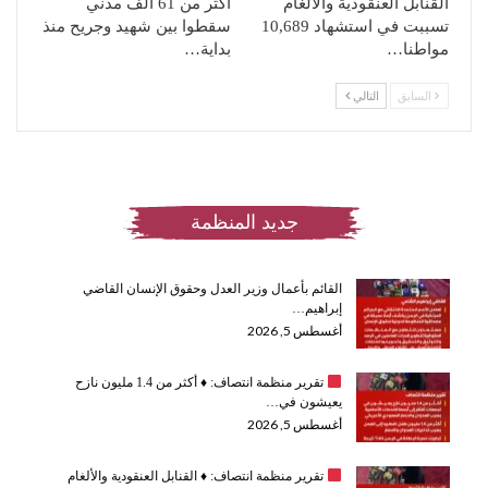
القنابل العنقودية والألغام
أكثر من 61 ألف مدني
تسببت في استشهاد 10,689
سقطوا بين شهيد وجريح منذ
مواطنا…
بداية…
السابق
التالي
جديد المنظمة
القائم بأعمال وزير العدل وحقوق الإنسان القاضي
إبراهيم…
أغسطس 5, 2026
تقرير منظمة انتصاف:
♦️
أكثر من 1.4 مليون نازح
يعيشون في…
أغسطس 5, 2026
تقرير منظمة انتصاف:
♦️
القنابل العنقودية والألغام