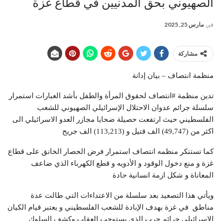
الصهيوني بحق المدنيين في قطاع غزة
في
مارس 25, 2025
مشاركة
منظمة انتصاف – بيان إدانة
تدين منظمة #انتصاف لحقوق المرأة والطفل بأشد العبارات استمرار
سلسلة جرائم عدوان الاحتلال الإسرائيلي الصهيوني للشعب
الفلسطيني حيث ارتفعت حصيلة ضحايا مجازر العدو الاسرائيلي الى
اكثر من (49,747) الف قتيل و (113,213) الف جريح
كما تستنكر منظمه انتصاف استمرار فرض الحصار الخانق على قطاع
غزة و منع دخول الوقود و الأدويه و قطع الكهرباء الذي ضاعف
المعاناة و شكل ازمة انسانية حادة
ويأتي هذا التصعيد بعد سلسلة من الاعتداءات التي طالت عدة
مناطق في غزة بهدف الإبادة للشعب الفلسطيني و يعتبر قيام الكيان
الاسرائيلي جرائم حرب الذي يستوجب العقاب وكشف السلوك