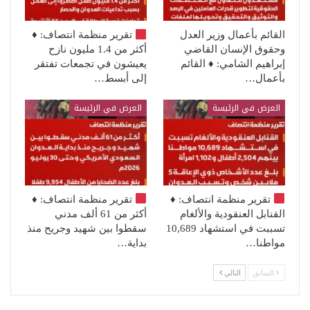
القائم بأعمال وزير العدل
تقرير منظمة انتصاف:
♦️
وحقوق الإنسان القاضي
أكثر من 1.4 مليون نازح
إبراهيم الشامي: ♦️ القائم
يعيشون في تجمعات تفتقر
بأعمال…
إلى أبسط…
العرض في الرئيسة
العرض في الرئيسة
تقرير منظمة انتصاف:
♦️
تقرير منظمة انتصاف:
♦️
القنابل العنقودية والألغام
أكثر من 61 ألف مدني
تسببت في استشهاد 10,689
سقطوا بين شهيد وجريح منذ
مواطنا…
بداية…
السابق
التالي