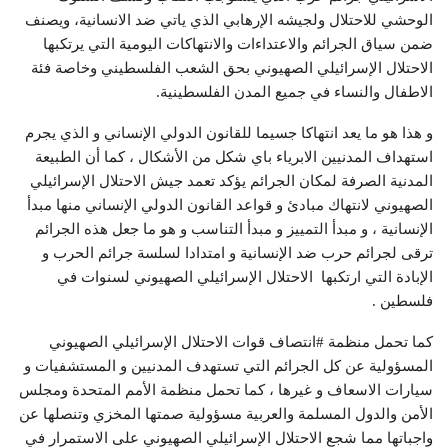
الوحشي للاحتلال ولجيشه الإرهابي الذي ياتي ضد الانسانية، ويصنف
ضمن سياق الجرائم والاعتداءات والانتهاكات اليومية التي يرتكبها
الاحتلال الإسرائيلي الصهيوني بحق الشعب الفلسطيني وخاصة فئة
الاطفال والنساء في جميع المدن الفلسطينية.
و هذا هو ما يعد انتهاكا جسيما للقانون الدولي الإنساني و الذي يجرم
استهداف المدنيين الابرياء باي شكل من الأشكال ، كما أن الطبيعة
المدنية الصرفة لمكان الجرائم يؤكد تعمد جيش الاحتلال الإسرائيلي
الصهيوني لانتهاك مبادئ و قواعد القانون الدولي الإنساني منها مبدأ
الإنسانية ، و مبدأ التمييز و مبدأ التناسب و هو ما جعل هذه الجرائم
ترقى لجرائم حرب ضد الإنسانية و امتدادا لسلسة جرائم الحرب و
الإبادة التي ارتكبها الاحتلال الإسرائيلي الصهيوني لسنوات في
فلسطين .
كما تحمل منظمة #انتصاف قوات الاحتلال الإسرائيلي الصهيوني
المسؤولية عن كل الجرائم التي تستهدف المدنيين و المستشفيات و
سيارات الاسعاف و غيرها ، كما تحمل منظمة الأمم المتحدة ومجلس
الأمن والدول المسلمة والعربية مسؤولية صمتها المخزي وتنصلها عن
واجباتها مما شجع الاحتلال الإسرائيلي الصهيوني على الاستمرار في