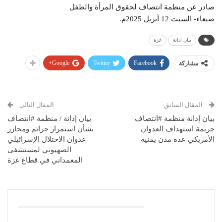
صادر عن منظمة انتصاف لحقوق المرأة والطفل
صنعاء- السبت 12 أبريل 2025م.
بيان ادانة
غزة
Google+
Twitter
Facebook
مشاركة
المقال السابق
المقال التالي
بيان إدانة منظمة #انتصاف
بيان إدانة / منظمة #انتصاف
جريمة استهداف العدوان
بشأن استمرار جرائم ومجازز
الأمريكي عدة مدن يمنية
عدوان الاحتلال الإسرائيلي
الصهيوني لمستشفى
المعمداني في قطاع غزة
قد يعجبك ايضا