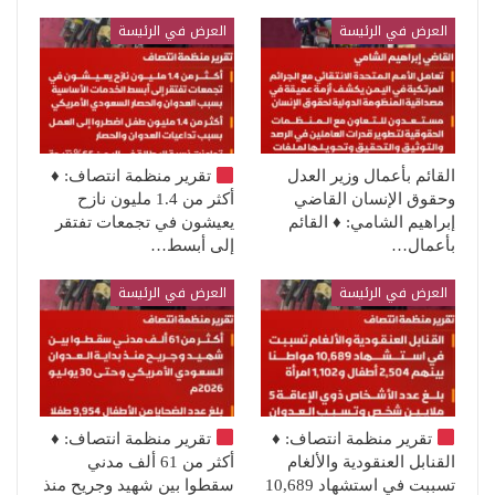
العرض في الرئيسة
العرض في الرئيسة
القائم بأعمال وزير العدل
تقرير منظمة انتصاف:
♦️
وحقوق الإنسان القاضي
أكثر من 1.4 مليون نازح
إبراهيم الشامي: ♦️ القائم
يعيشون في تجمعات تفتقر
بأعمال…
إلى أبسط…
العرض في الرئيسة
العرض في الرئيسة
تقرير منظمة انتصاف:
♦️
تقرير منظمة انتصاف:
♦️
القنابل العنقودية والألغام
أكثر من 61 ألف مدني
تسببت في استشهاد 10,689
سقطوا بين شهيد وجريح منذ