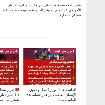
بيان إدانة منظمة #انتصاف جريمة استهداف العدوان
الأمريكي عدة مدن يمنية ( الحديدة – البيضاء – صعدة –
عمران – ذمار)
قد يعجبك ايضا
العرض في الرئيسة
العرض في الرئ
القائم بأعمال وزير العدل وحقوق
تقرير منظ
الإنسان القاضي إبراهيم الشامي: ♦️
1.4 مليون 
القائم بأعمال…
تفتقر إلى أ