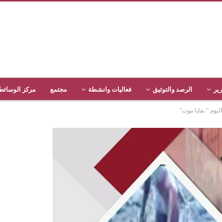
رير
الرصد والتوثيق
فعاليات وانشطة
مجتمع
مركز الوسائط
وم ” بقايا موت”