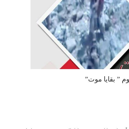
 ” بقايا موت”