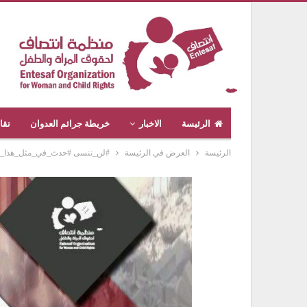
الرئيسة
الاخبار
خريطة جرائم العدوان
تقا
الرئيسة
العرض في الرئيسة
#لن_ننسى #حدث_في_مثل_هذا_الي