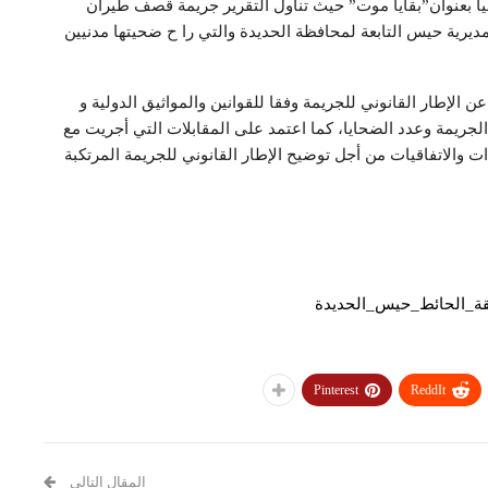
اً بعنوان”بقايا موت” حيث تناول التقرير جريمة قصف طيران
ديرية حيس التابعة لمحافظة الحديدة والتي را ح ضحيتها مدنيين
الإطار القانوني للجريمة وفقا للقوانين والمواثيق الدولية و
لجريمة وعدد الضحايا، كما اعتمد على المقابلات التي أجريت مع
ت والاتفاقيات من أجل توضيح الإطار القانوني للجريمة المرتكبة
ة_الحائط_حيس_الحديدة
Pinterest
ReddIt
المقال التالي