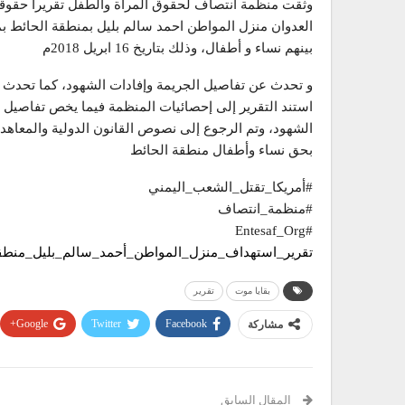
وثقت منظمة انتصاف لحقوق المرأة والطفل تقريراً حقوقي
العدوان منزل المواطن احمد سالم بليل بمنطقة الحائط بم
بينهم نساء و أطفال، وذلك بتاريخ 16 ابريل 2018م
و تحدث عن تفاصيل الجريمة وإفادات الشهود، كما تحدث عن 
استند التقرير إلى إحصائيات المنظمة فيما يخص تفاصيل ا
الشهود، وتم الرجوع إلى نصوص القانون الدولية والمعاهدا
بحق نساء وأطفال منطقة الحائط
#أمريكا_تقتل_الشعب_اليمني
#منظمة_انتصاف
#Entesaf_Org
تقرير_استهداف_منزل_المواطن_أحمد_سالم_بليل_منطق
بقايا موت
تقرير
Google+
Twitter
Facebook
مشاركة
المقال السابق