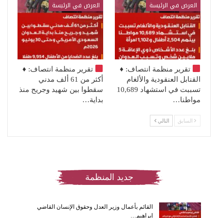
العرض في الرئيسة
العرض في الرئيسة
تقرير منظمة انتصاف:
♦️
تقرير منظمة انتصاف:
♦️
القنابل العنقودية والألغام
أكثر من 61 ألف مدني
تسببت في استشهاد 10,689
سقطوا بين شهيد وجريح منذ
مواطنا…
بداية…
السابق
التالي
جديد المنظمة
القائم بأعمال وزير العدل وحقوق الإنسان القاضي
إبراهيم…