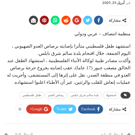
في
أبريل 25, 2025
مشاركة
منظمة انتصاف – عربي ودولي
استشهد طفل فلسطيني متأثرا بإصابته برصاص العدو الصهيوني ،
اليوم الجمعة، خلال اقتحام بلدة سالم شرق نابلس.
وأكدت مصادر طبية لوكالة الأنباء الفلسطينية ، استشهاد الطفل عبد
الخالق مصعب جبور (17 عاما)، عقب إصابته بجروح حرجة برصاص
العدو في منطقة الصدر، نقل على إثرها إلى المستشفى، وأجريت له
عمليات إنعاش للقلب والرئتين، غير أن الأطباء اعلنوا استشهاده.
استشهاد
بلدة سالم شرق نابلس
رصاص العدو
طفل فلسطيني
Google+
Twitter
Facebook
مشاركة
المقال السابق
المقال التالي