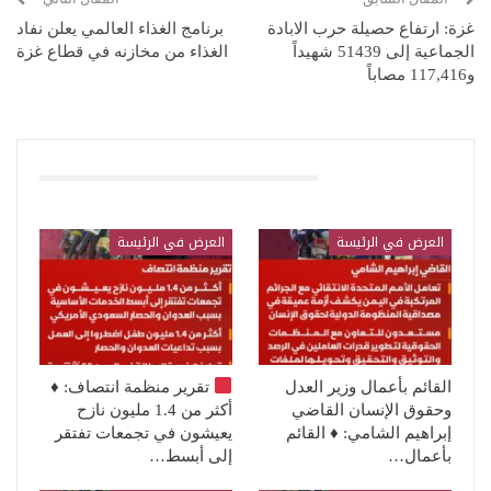
غزة: ارتفاع حصيلة حرب الابادة
برنامج الغذاء العالمي يعلن نفاد
الجماعية إلى 51439 شهيداً
الغذاء من مخازنه في قطاع غزة
و117,416 مصاباً
قد يعجبك ايضا
العرض في الرئيسة
العرض في الرئيسة
القائم بأعمال وزير العدل
تقرير منظمة انتصاف:
♦️
وحقوق الإنسان القاضي
أكثر من 1.4 مليون نازح
إبراهيم الشامي: ♦️ القائم
يعيشون في تجمعات تفتقر
بأعمال…
إلى أبسط…