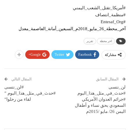
#أمريكا_تقتل_الشعب_اليمني
#منظمة_انتصاف
#Entesaf_Org
آخر_محطة_26_مايو_2018م_السبعين_أمانة_العاصمة_معدل
اخر محطة
تقرير
Google+
Twitter
Facebook
مشاركة
المقال السابق
المقال التالي
لن_ننسى
#لن_ننسى
#حدث_في_مثل_هذا_اليوم
#حدث_في_مثل_هذا_اليوم ”
#جرائم العدوان الأمريكي
لقاء من رحلوا”
السعودي بحق نساء و أطفال
اليمن 26/ مايو /2015م