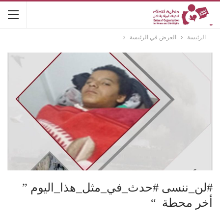
الرئيسة
العرض في الرئيسة
#لن_ننسى #حدث_في_مثل_هذا_اليوم ”
أخر محطة “