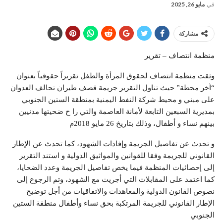
في
مايو 26, 2025
مشاركة
منظمة انتصاف – تقرير
وثقت منظمة انتصاف لحقوق المرأة والطفل تقريراً حقوقياً بعنوان
“أخر محطة” حيث تناول التقرير جريمة قصف طيران تحالف العدوان
على مبني و محيط شركة النفط اليمنية بمنطقة الستين الجنوبي
بمديرية السبعين التابعة لأمانة العاصمة والتي را ح ضحيتها مدنيين
بينهم نساء و أطفال، وذلك بتاريخ 26 مايو 2018م
و تحدث عن تفاصيل الجريمة وإفادات الشهود، كما تحدث عن الإطار
القانوني للجريمة وفقا للقوانين والمواثيق الدولية و استند التقرير
إلى إحصائيات المنظمة فيما يخص تفاصيل الجريمة وعدد الضحايا،
كما اعتمد على المقابلات التي أجريت مع الشهود، وتم الرجوع إلى
نصوص القانون الدولية والمعاهدات والاتفاقيات من أجل توضيح
الإطار القانوني للجريمة المرتكبة بحق نساء وأطفال منطقة الستين
الجنوبي