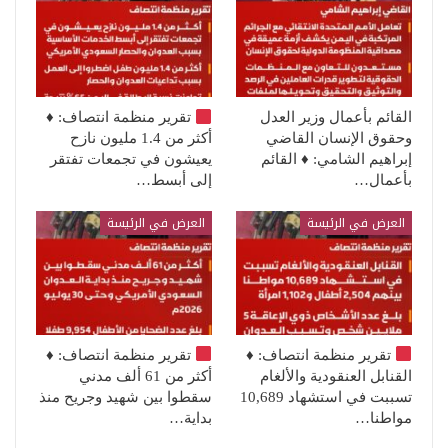
القائم بأعمال وزير العدل
تقرير منظمة انتصاف:
♦️
وحقوق الإنسان القاضي
أكثر من 1.4 مليون نازح
إبراهيم الشامي: ♦️ القائم
يعيشون في تجمعات تفتقر
بأعمال…
إلى أبسط…
العرض في الرئيسة
العرض في الرئيسة
تقرير منظمة انتصاف:
♦️
تقرير منظمة انتصاف:
♦️
القنابل العنقودية والألغام
أكثر من 61 ألف مدني
تسببت في استشهاد 10,689
سقطوا بين شهيد وجريح منذ
مواطنا…
بداية…