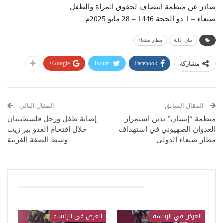
صادر عن منظمة انتصاف لحقوق المرأة والطفل
صنعاء – 1 ذو الحجة 1446 – 28 مايو 2025م
بيان ادانة
مطار صنعاء
Google+
Twitter
Facebook
مشاركة
المقال السابق
المقال التالي
منظمة “إنسان” تدين استمرار
إصابة طفل ورجل فلسطينيان
العدوان الصهيوني في استهداف
خلال اقتحام العدو بير زيت
مطار صنعاء الدولي
وسط الضفة الغربية
قد يعجبك ايضا
العرض في الرئيسة
العرض في الرئيسة