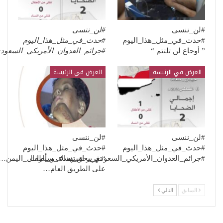
#لن_ننسى
#لن_ننسى
#حدث_في_مثل_هذا_اليوم
#حدث_في_مثل_هذا_اليوم
” أوجاع لن تلتئم “
#جرائم_العدوان_الأمريكي_السعو
العرض في الرئيسة
العرض في الرئيسة
#لن_ننسى
#لن_ننسى
#حدث_في_مثل_هذا_اليوم
#حدث_في_مثل_هذا_اليوم
“تقرير استهداف سيارات
#جرائم_العدوان_الأمريكي_السعودي_بحق_نساء_و_أطفال_اليمن…
على الطريق العام…
السابق
التالي