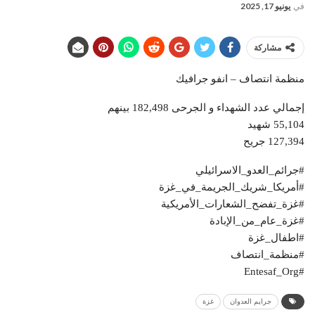
في
يونيو 17, 2025
مشاركة
منظمة انتصاف – انفو جرافيك
إجمالي عدد الشهداء و الجرحى 182,498 بينهم
55,104 شهيد
127,394 جريح
#جرائم_العدو_الاسرائيلي
#أمريكا_شريك_الجريمة_في_غزة
#غزة_تفضح_الشعارات_الأمريكية
#غزة_عام_من_الإبادة
#اطفال_غزة
#منظمة_انتصاف
#Entesaf_Org
جرايم العدوان
غزة