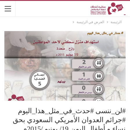
الرئيسة
العرض في الرئيسة
#لن_ننسى #حدث_في_مثل_هذا_اليوم
#جرائم العدوان الأمريكي السعودي بحق
نساء و أطفال اليمن 19/ يونيو /2015م