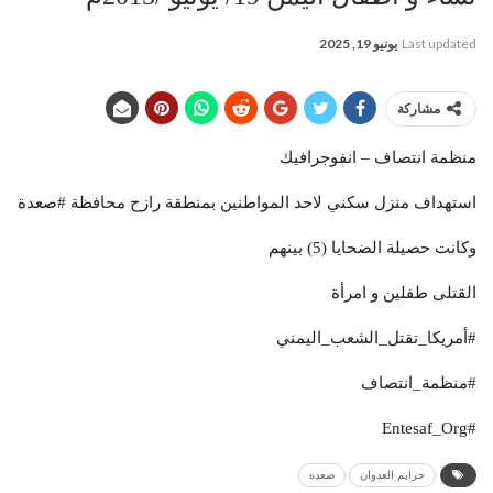
Last updated
يونيو 19, 2025
مشاركة
منظمة انتصاف – انفوجرافيك
استهداف منزل سكني لاحد المواطنين بمنطقة رازح محافظة #صعدة
وكانت حصيلة الضحايا (5) بينهم
القتلى طفلين و امرأة
#أمريكا_تقتل_الشعب_اليمني
#منظمة_انتصاف
#Entesaf_Org
جرايم العدوان
صعده