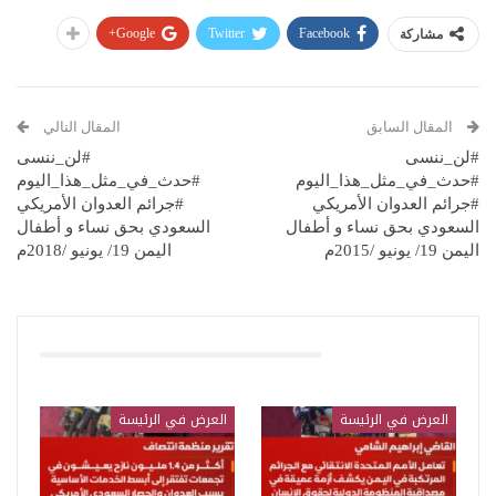
Google+
Twitter
Facebook
مشاركة
المقال السابق
المقال التالي
#لن_ننسى
#لن_ننسى
#حدث_في_مثل_هذا_اليوم
#حدث_في_مثل_هذا_اليوم
#جرائم العدوان الأمريكي
#جرائم العدوان الأمريكي
السعودي بحق نساء و أطفال
السعودي بحق نساء و أطفال
اليمن 19/ يونيو /2015م
اليمن 19/ يونيو /2018م
قد يعجبك ايضا
العرض في الرئيسة
العرض في الرئيسة