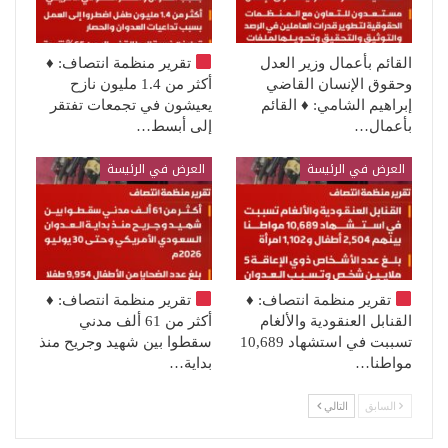
القائم بأعمال وزير العدل
تقرير منظمة انتصاف:
♦️
وحقوق الإنسان القاضي
أكثر من 1.4 مليون نازح
إبراهيم الشامي: ♦️ القائم
يعيشون في تجمعات تفتقر
بأعمال…
إلى أبسط…
العرض في الرئيسة
العرض في الرئيسة
تقرير منظمة انتصاف:
♦️
تقرير منظمة انتصاف:
♦️
القنابل العنقودية والألغام
أكثر من 61 ألف مدني
تسببت في استشهاد 10,689
سقطوا بين شهيد وجريح منذ
مواطنا…
بداية…
السابق
التالي