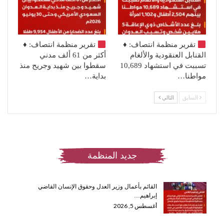
تقرير منظمة انتصاف:
♦️
تقرير منظمة انتصاف:
♦️
القنابل العنقودية والألغام
أكثر من 61 ألف مدني
تسببت في استشهاد 10,689
سقطوا بين شهيد وجريح منذ
مواطنا…
بداية…
السابق
التالي
جديد المنظمة
القائم بأعمال وزير العدل وحقوق الإنسان القاضي
إبراهيم…
أغسطس 5, 2026