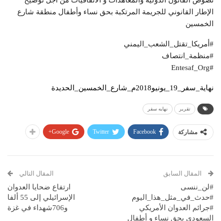
نصوص القانون الدولية والمعاهدات و الاتفاقيات من أجل توضيح
الإطار القانوني للجريمة المرتكبة بحق نساء وأطفال منطقة شارع
الخمسين
#أمريكا_تقتل_الشعب_اليمني
#منظمة_انتصاف
#Entesaf_Org
نهاية_سفر_19_يونيو2018م_شارع_الخمسين_الحديدة
تقرير
نهايه سفر
Google+
Twitter
Facebook
مشاركة
المقال السابق
المقال التالي
#لن_ننسى
ارتفاع ضحايا العدوان
#حدث_في_مثل_هذا_اليوم
الإسرائيلي إلى 55 ألفا
#جرائم العدوان الأمريكي
و706شهداء في غزة
السعودي بحق نساء و أطفال