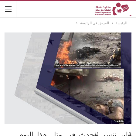
الرئيسة
العرض في الرئيسة
#لن_ننسى #حدث_في_مثل_هذا_اليوم