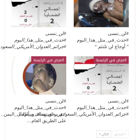
#لن_ننسى
#لن_ننسى
#حدث_في_مثل_هذا_اليوم
#حدث_في_مثل_هذا_اليوم
” أوجاع لن تلتئم “
#جرائم_العدوان_الأمريكي_السعو
العرض في الرئيسة
العرض في الرئيسة
#لن_ننسى
#لن_ننسى
#حدث_في_مثل_هذا_اليوم
#حدث_في_مثل_هذا_اليوم
“تقرير استهداف سيارات
#جرائم_العدوان_الأمريكي_السعودي_بحق_نساء_و_أطفال_اليمن…
على الطريق العام…
السابق
التالي