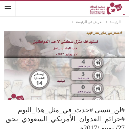
الرئيسة
العرض في الرئيسة
#لن_ننسى #حدث_في_مثل_هذا_اليوم
#جرائم_العدوان_الأمريكي_السعودي_بحق_ن
27/ يونيو /2017م