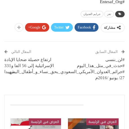
#Entesaf_Org
تعز
جرايم العدوان
Google+
Twitter
Facebook
مشاركة
المقال السابق
المقال التالي
#لن_ننسى
ارتفاع حصيلة ضحايا الإبادة
#حدث_في_مثل_هذا_اليوم
الإسرائيلية إلى 56 الفا و331
#جرائم_العدوان_الأمريكي_السعودي_بحق_نساء_و_أطفال_اليمن
شهيدا
27/ يونيو /2016م
قد يعجبك ايضا
العرض في الرئيسة
العرض في الرئيسة