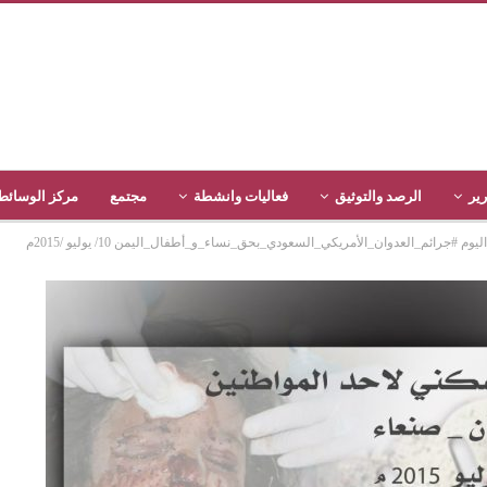
رير
الرصد والتوثيق
فعاليات وانشطة
مجتمع
مركز الوسائط
رائم_العدوان_الأمريكي_السعودي_بحق_نساء_و_أطفال_اليمن 10/ يوليو /2015م