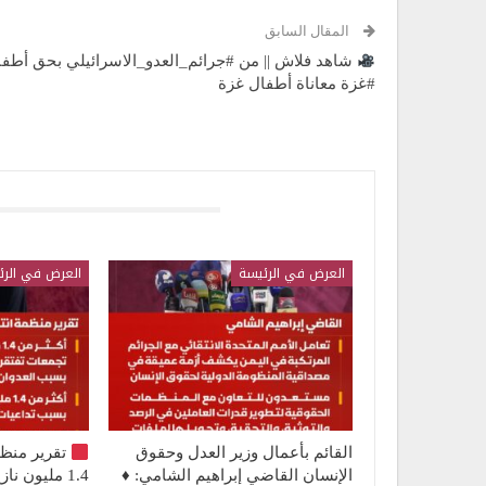
المقال السابق
شاهد فلاش || من #جرائم_العدو_الاسرائيلي بحق أطف
#غزة معاناة أطفال غزة
قد يعجبك ايضا
العرض في الرئيسة
العرض في الرئ
القائم بأعمال وزير العدل وحقوق
تقرير منظ
الإنسان القاضي إبراهيم الشامي: ♦️
1.4 مليون 