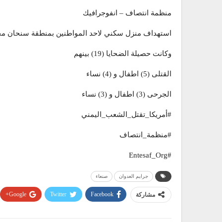
منظمة انتصاف – انفوجرافيك
استهداف منزل سكني لاحد المواطنين بمنطقة سنحان مح
وكانت حصيلة الضحايا (19) بينهم
القتلى (5) اطفال و (4) نساء
الجرحى (3) اطفال و (3) نساء
#أمريكا_تقتل_الشعب_اليمني
#منظمة_انتصاف
#Entesaf_Org
جرايم العدوان
صنعاء
Google+
Twitter
Facebook
مشاركة