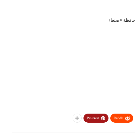
افظة #صنعاء
Pinterest
ReddIt