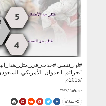
#لن_ننسى #حدث_في_مثل_هذا_الي
/2015م
في
يوليو 10, 2025
مشاركة