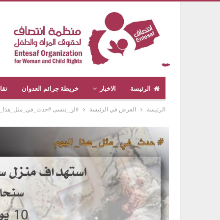
الرئيسة
الاخبار
خريطة جرائم العدوان
تقا
الرئيسة
العرض في الرئيسة
#لن_ننسى #حدث_في_مثل_هذا_اليوم #ج