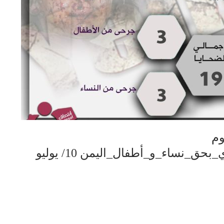
وم
#جرائم_العدوان_الأمريكي_السعودي_بحق_نساء_و_أطفال_اليمن 10/ يوليو