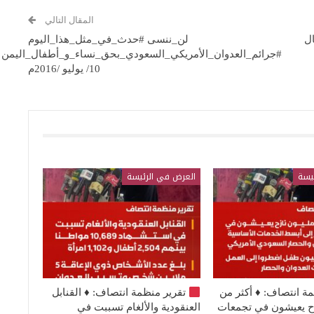
المقال التالي
ال
لن_ننسى #حدث_في_مثل_هذا_اليوم
#جرائم_العدوان_الأمريكي_السعودي_بحق_نساء_و_أطفال_اليمن
10/ يوليو /2016م
يسة
العرض في الرئيسة
مة انتصاف:
♦️
أكثر من
تقرير منظمة انتصاف:
♦️
القنابل
نازح يعيشون في تجمعات
العنقودية والألغام تسببت في