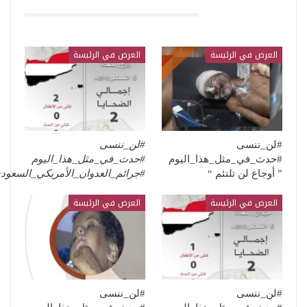
قد يعجبك ايضا
العرض في الرئيسة
العرض في الرئيسة
#لن_ننسى
#لن_ننسى
#حدث_في_مثل_هذا_اليوم
#حدث_في_مثل_هذا_اليوم
” أوجاع لن تلتئم “
#جرائم_العدوان_الأمريكي_السعو
العرض في الرئيسة
العرض في الرئيسة
#لن_ننسى
#لن_ننسى