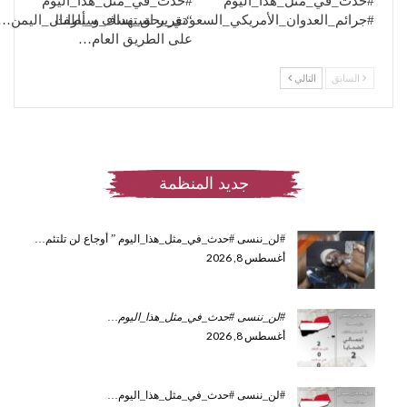
#حدث_في_مثل_هذا_اليوم
#حدث_في_مثل_هذا_اليوم
“تقرير استهداف سيارات
#جرائم_العدوان_الأمريكي_السعودي_بحق_نساء_و_أطفال_اليمن…
على الطريق العام…
السابق
التالي
جديد المنظمة
#لن_ننسى #حدث_في_مثل_هذا_اليوم ” أوجاع لن تلتئم…
أغسطس 8, 2026
#لن_ننسى #حدث_في_مثل_هذا_اليوم
…
أغسطس 8, 2026
#لن_ننسى #حدث_في_مثل_هذا_اليوم…