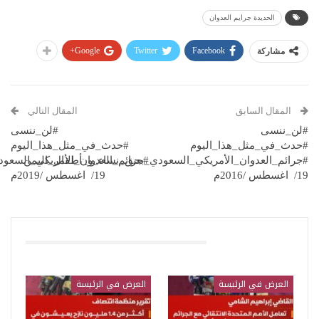
الحديدة جرايم العدوان
Google+
Twitter
Facebook
مشاركة
المقال السابق
المقال التالي
#لن_ننسى
#لن_ننسى
#حدث_في_مثل_هذا_اليوم
#حدث_في_مثل_هذا_اليوم
#جرائم_العدوان_الأمريكي_السعودي_بحق_نساء_و_أطفال_اليمن
#جرائم_العدوان_الأمريكي_السعو
19/ اغسطس /2016م
19/ اغسطس /2019م
قد يعجبك ايضا
العرض في الرئيسة
العرض في الرئيسة