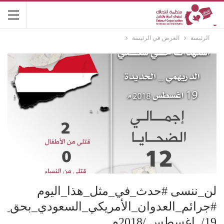
الرئيسة
العرض في الرئيسة
لن_ننسى #حدث_في_مثل_هذا_اليوم
#جرائم_العدوان_الأمريكي_السعودي_بحق_ن
19/ اغسطس /2018م