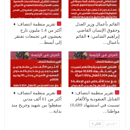
القائم بأعمال وزير العدل
تقرير منظمة انتصاف:
♦️
وحقوق الإنسان القاضي
أكثر من 1.4 مليون نازح
إبراهيم الشامي: ♦️ القائم
يعيشون في تجمعات تفتقر
بأعمال…
إلى أبسط…
العرض في الرئيسة
العرض في الرئيسة
تقرير منظمة انتصاف:
♦️
تقرير منظمة انتصاف:
♦️
القنابل العنقودية والألغام
أكثر من 61 ألف مدني
تسببت في استشهاد 10,689
سقطوا بين شهيد وجريح منذ
مواطنا…
بداية…
السابق
التالي