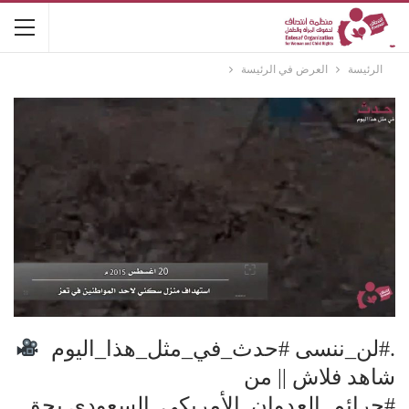
الرئيسة
العرض في الرئيسة
.#لن_ننسى #حدث_في_مثل_هذا_اليوم
شاهد فلاش || من
#جرائم_العدوان_الأمريكي_السعودي بحق