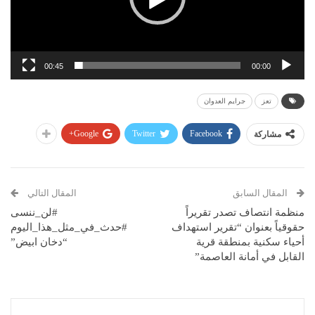
00:45
00:00
تعز
جرايم العدوان
Google+
Twitter
Facebook
مشاركة
المقال السابق
المقال التالي
منظمة انتصاف تصدر تقريراً
#لن_ننسى
حقوقياً بعنوان “تقرير استهداف
#حدث_في_مثل_هذا_اليوم
أحياء سكنية بمنطقة قرية
“دخان ابيض”
القابل في أمانة العاصمة”