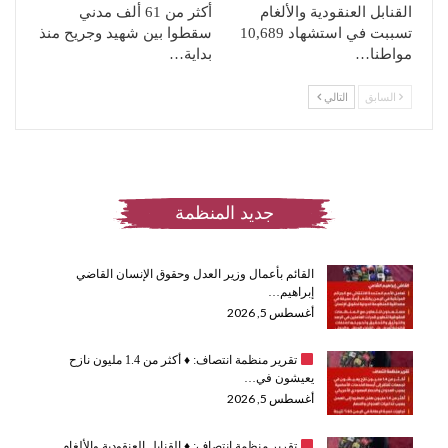
القنابل العنقودية والألغام
أكثر من 61 ألف مدني
تسببت في استشهاد 10,689
سقطوا بين شهيد وجريح منذ
مواطنا…
بداية…
السابق
التالي
جديد المنظمة
القائم بأعمال وزير العدل وحقوق الإنسان القاضي
إبراهيم…
أغسطس 5, 2026
تقرير منظمة انتصاف:
♦️
أكثر من 1.4 مليون نازح
يعيشون في…
أغسطس 5, 2026
تقرير منظمة انتصاف:
♦️
القنابل العنقودية والألغام