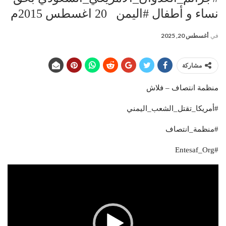
نساء و أطفال #اليمن 20 اغسطس 2015م
في
أغسطس 20, 2025
مشاركة
منظمة انتصاف – فلاش
#أمريكا_تقتل_الشعب_اليمني
#منظمة_انتصاف
#Entesaf_Org
مشغل
الفيديو