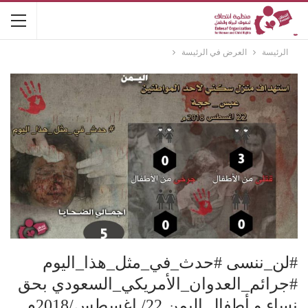
الرئيسة
العرض في الرئيسة
#لن_ننسى #حدث_في_مثل_هذا_اليوم
#جرائم_العدوان_الأمريكي_السعودي بحق
نساء و أطفال اليمن 22/ اغسطس/2018م