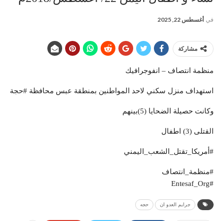
في
أغسطس 22, 2025
مشاركة
منظمة انتصاف – انفوجرافيك
استهداف منزل سكني لاحد المواطنين بمنطقة عبس محافظة #حجة
وكانت حصيلة الضحايا (5)بينهم
القتلى (3) اطفال
#أمريكا_تقتل_الشعب_اليمني
#منظمة_انتصاف
#Entesaf_Org
جرايم العدو ان
حجه