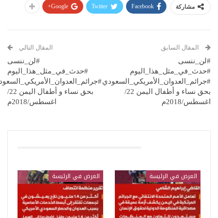
Google+
Twitter
Facebook
مشاركة
المقال السابق
المقال التالي
#لن_ننسى
#لن_ننسى
#حدث_في_مثل_هذا_اليوم
#حدث_في_مثل_هذا_اليوم
#جرائم_العدوان_الأمريكي_السعودي
#جرائم_العدوان_الأمريكي_السعود
بحق نساء و أطفال اليمن 22/
بحق نساء و أطفال اليمن 22/
اغسطس/2018م
اغسطس/2018م
قد يعجبك ايضا
العرض في الرئيسة
العرض في الرئيسة