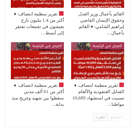
القائم بأعمال وزير العدل
تقرير منظمة انتصاف:
♦️
وحقوق الإنسان القاضي
أكثر من 1.4 مليون نازح
إبراهيم الشامي: ♦️ القائم
يعيشون في تجمعات تفتقر
بأعمال…
إلى أبسط…
العرض في الرئيسة
العرض في الرئيسة
تقرير منظمة انتصاف:
♦️
تقرير منظمة انتصاف:
♦️
القنابل العنقودية والألغام
أكثر من 61 ألف مدني
تسببت في استشهاد 10,689
سقطوا بين شهيد وجريح منذ
مواطنا…
بداية…
السابق
التالي