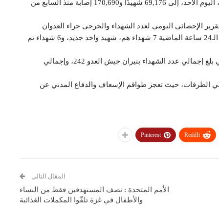
ارتفعت حصيلة ضحايا العدوان الإسرائيلي على قطاع غزة، اليوم الأحد، إلى 69,176 شهيدًا و170,690 إصابة منذ السابع من
ير الإحصائي اليومي لعدد الشهداء والجرحى جراء العدوان
الإسرائيلي على القطاع، أن المستشفيات استقبلت خلال الـ24 ساعة الماضية 7 شهداء هم، شهيد واحد جديد، و6 شهداء تم
ولفتت إلى أنه منذ وقف إطلاق النار في 11 أكتوبر الماضي بلغ إجمالي عدد الشهداء بنيران جيش العدو 242، وإجمالي
م وفي الطرقات، حيث تعجز طواقم الإسعاف والدفاع المدني عن
Pinterest
ReddIt
المقال التالي
الأمم المتحدة : نصف المستهدفين فقط من النساء
والأطفال في غزة تلقّوا المكملات الغذائية