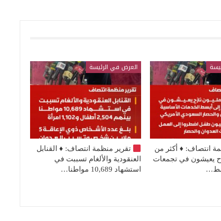
يسة
العرض في الرئيسة
مة انتصاف:
♦️
أكثر من
تقرير منظمة انتصاف:
♦️
القنابل
نازح يعيشون في تجمعات
العنقودية والألغام تسببت في
بسط…
استشهاد 10,689 مواطنا…