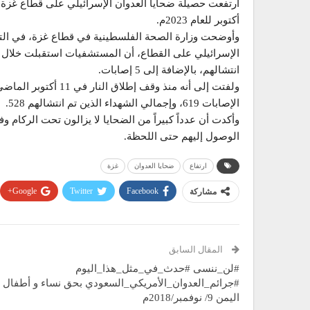
أكتوبر للعام 2023م.
وأوضحت وزارة الصحة الفلسطينية في قطاع غزة، في التقر
انتشالهم، بالإضافة إلى 5 إصابات.
الإصابات 619، وإجمالي الشهداء الذين تم انتشالهم 528.
وأكدت أن عدداً كبيراً من الضحايا لا يزالون تحت الركا
الوصول إليهم حتى اللحظة.
ارتفاع
ضحايا العدوان
غزة
Google+
Twitter
Facebook
مشاركة
المقال السابق
#لن_ننسى #حدث_في_مثل_هذا_اليوم
#جرائم_العدوان_الأمريكي_السعودي بحق نساء و أطفال
اليمن 9/ نوفمبر/2018م