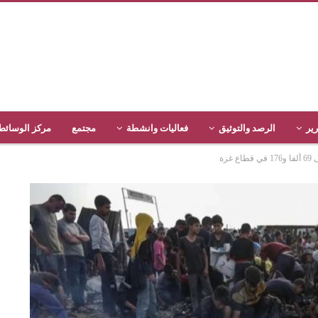
رير
الرصد والتوثيق
فعاليات وانشطة
مجتمع
مركز الوسائط
غزة