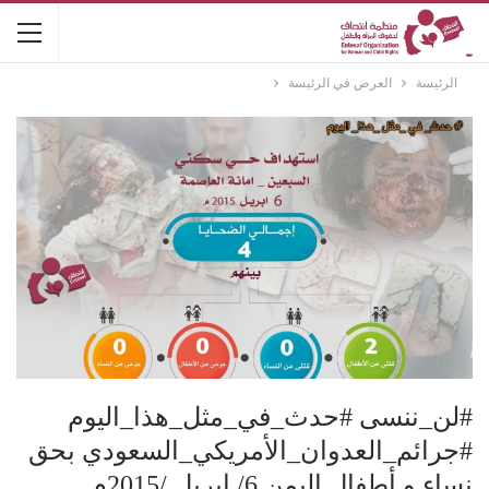
الرئيسة
العرض في الرئيسة
#لن_ننسى #حدث_في_مثل_هذا_اليوم
#جرائم_العدوان_الأمريكي_السعودي بحق
نساء و أطفال اليمن 6/ ابريل /2015م