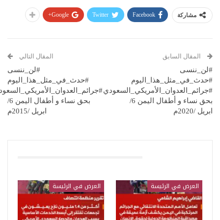
Google+
Twitter
Facebook
مشاركة
المقال السابق
المقال التالي
#لن_ننسى
#لن_ننسى
#حدث_في_مثل_هذا_اليوم
#حدث_في_مثل_هذا_اليوم
#جرائم_العدوان_الأمريكي_السعودي
#جرائم_العدوان_الأمريكي_السعود
بحق نساء و أطفال اليمن 6/
بحق نساء و أطفال اليمن 6/
ابريل /2020م
ابريل /2015م
قد يعجبك ايضا
العرض في الرئيسة
العرض في الرئيسة