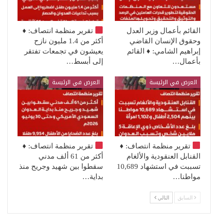
القائم بأعمال وزير العدل
تقرير منظمة انتصاف:
♦️
وحقوق الإنسان القاضي
أكثر من 1.4 مليون نازح
إبراهيم الشامي: ♦️ القائم
يعيشون في تجمعات تفتقر
بأعمال…
إلى أبسط…
العرض في الرئيسة
العرض في الرئيسة
تقرير منظمة انتصاف:
♦️
تقرير منظمة انتصاف:
♦️
القنابل العنقودية والألغام
أكثر من 61 ألف مدني
تسببت في استشهاد 10,689
سقطوا بين شهيد وجريح منذ
مواطنا…
بداية…
السابق
التالي