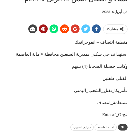
في
أبريل 6, 2026
مشاركة
منظمة انتصاف – انفوجرافيك
استهداف حي سكني بمديرية السبعين محافظة #امانة العاصمة
وكانت حصيلة الضحايا (4) بينهم
القتلى طفلين
#أمريكا_تقتل_الشعب_اليمني
#منظمة_انتصاف
#Entesaf_Org
امانه العاصمة
جرايم العدوان