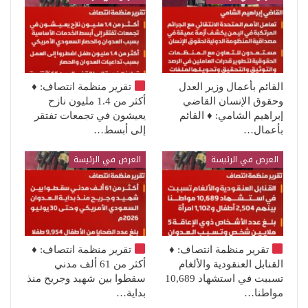
القائم بأعمال وزير العدل
تقرير منظمة انتصاف:
♦️
وحقوق الإنسان القاضي
أكثر من 1.4 مليون نازح
إبراهيم الشامي: ♦️ القائم
يعيشون في تجمعات تفتقر
بأعمال…
إلى أبسط…
العرض في الرئيسة
العرض في الرئيسة
تقرير منظمة انتصاف:
♦️
تقرير منظمة انتصاف:
♦️
القنابل العنقودية والألغام
أكثر من 61 ألف مدني
تسببت في استشهاد 10,689
سقطوا بين شهيد وجريح منذ
مواطنا…
بداية…