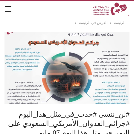
الرئيسة
العرض في الرئيسة
#لن_ننسى #حدث_في_مثل_هذا_اليوم
#جرائم_العدوان_الأمريكي_السعودي على
اليمن في مثل هذا اليوم 07 مايو