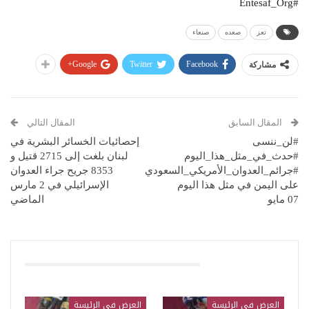
#Entesaf_Org
تعز
صعده
صنعاء
Google+
Twitter
Facebook
مشاركة
المقال السابق
المقال التالي
#لن_ننسى
إحصائيات الخسائر البشرية في
#حدث_في_مثل_هذا_اليوم
لبنان بلغت إلى 2715 قتيل و
#جرائم_العدوان_الأمريكي_السعودي
8353 جريح جراء العدوان
على اليمن في مثل هذا اليوم
الإسرائيلي في 2 مارس
07 مايو
الماضي
قد يعجبك ايضا
العرض في الرئيسة
العرض في الرئيسة