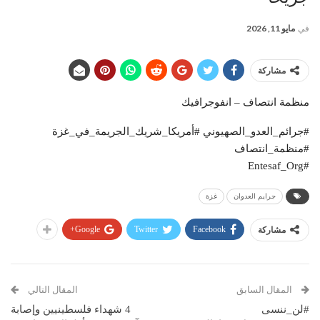
في
مايو 11, 2026
مشاركة
منظمة انتصاف – انفوجرافيك
#جرائم_العدو_الصهيوني #أمريكا_شريك_الجريمة_في_غزة
#منظمة_انتصاف
#Entesaf_Org
جرايم العدوان
غزة
Google+
Twitter
Facebook
مشاركة
المقال السابق
المقال التالي
#لن_ننسى
4 شهداء فلسطينيين وإصابة