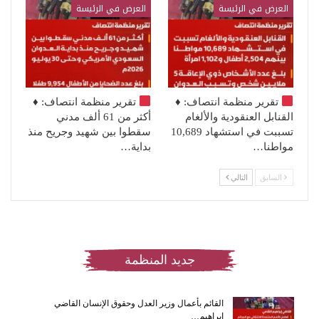
العرض في الرئيسة
العرض في الرئيسة
تقرير منظمة انتصاف:
♦️
تقرير منظمة انتصاف:
♦️
القنابل العنقودية والألغام
أكثر من 61 ألف مدني
تسببت في استشهاد 10,689
سقطوا بين شهيد وجريح منذ
مواطنا…
بداية…
السابق
التالي
جديد المنظمة
القائم بأعمال وزير العدل وحقوق الإنسان القاضي
إبراهيم…