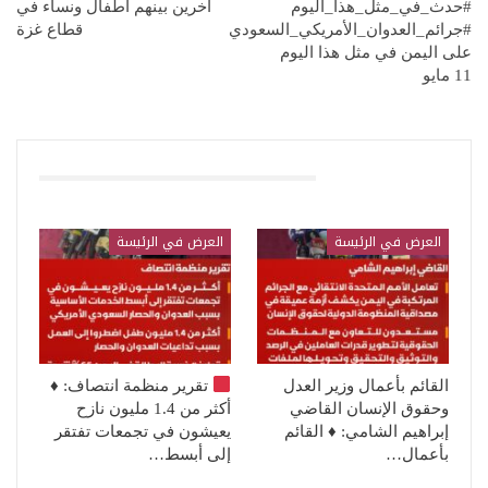
#حدث_في_مثل_هذا_اليوم
آخرين بينهم أطفال ونساء في
#جرائم_العدوان_الأمريكي_السعودي
قطاع غزة
على اليمن في مثل هذا اليوم
11 مايو
قد يعجبك ايضا
العرض في الرئيسة
العرض في الرئيسة
القائم بأعمال وزير العدل
تقرير منظمة انتصاف:
♦️
وحقوق الإنسان القاضي
أكثر من 1.4 مليون نازح
إبراهيم الشامي: ♦️ القائم
يعيشون في تجمعات تفتقر
بأعمال…
إلى أبسط…