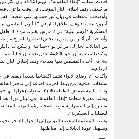
أفادت منظمة “إنقاذ الطفولة”، اليوم الثلاثاء، بأن أكثر من
ما يُسمّى وقف إطلاق النار المؤقت، في وقت ما تزال فيه ا
آخرون منذ بدء وقف إطلاق 
العسكرية “الإسرائيلية” في 2 مارس يقترب من 200 طفل، ضمن نحو 2900 قتيل.
وأضافت أن أكثر من مليون شخص اضطروا للنزوح من منازلهم ب
من العائلات لجأ إلى مراكز إيواء جماعية أو سكن لدى أق
5% في أعداد المقيمين فيها منذ بدء وقف إطلاق النار، ن
الزراعية.
وأكدت أن أوضاع الإيواء تشهد اكتظاظاً شديداً ونقصاً في
مشكلات صحية، من بينها الجرب، إضافة إلى تدهور الحالة ا
ونقلت المنظمة عن الطفلة تالا (10 سنوات) قولها إنها تتمنى انتهاء الحرب والعودة إلى منزلها ومدرستها وأصدقائها.
وقالت مديرة منظمة “إنقاذ الطفولة” في لبنان نورا إنغدال 
مشيرة إلى استمرار سقوط الضحايا رغم التهدئة المعلنة، 
للعمليات العسكرية”.
ودعت المنظمة المجتمع الدولي إلى التحرك العاجل نحو ت
وتسهيل عودة العائلات إلى مناطقها.