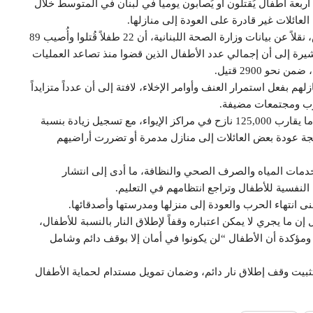
 أربعة أطفال يُقتلون أو يُصابون يومياً في لبنان في المتوسط خلال
لعائلات غير قادرة على العودة إلى منازلها.
وأوضحت المنظمة في بيان عبر حسابها على منصة “إكس، نقلاً عن بيانات وزارة الصحة اللبنانية، أن 22 طفلاً قُتلوا وأُصيب 89
النار في 17 أبريل الماضي، مشيرة إلى أن إجمالي عدد الأطفال الذين قضوا منذ تصاعد العمليات
فعل استمرار العنف وأوامر الإخلاء، لافتة إلى أن عدداً متزايداً
ارب ومجتمعات مضيفة.
وبيّنت المنظمة أن نحو 44,800 طفل يعيشون حالياً ضمن ما يقارب 125,000 نازح في مراكز الإيواء، مع تسجيل زيادة بنسبة
تيجة عودة بعض العائلات إلى منازل مدمرة أو تضررت أراضيهم
 خدمات المياه والصرف الصحي والنظافة، ما أدى إلى انتشار
لنفسية للأطفال وتراجع انتظامهم في التعليم.
إن ما يجري لا يمكن اعتباره وقفاً لإطلاق النار بالنسبة للأطفال،
ومؤكدة أن الأطفال “لن يكونوا في أمان إلا بوقف دائم وشامل
ثبيت وقف إطلاق نار دائم، وضمان تمويل مستدام لحماية الأطفال