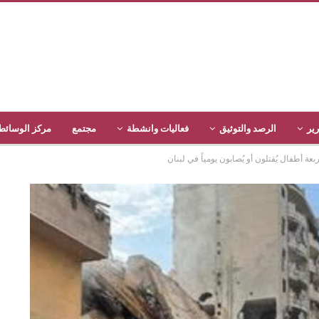
رير
الرصد والتوثيق
فعاليات وانشطة
مجتمع
مركز الوسائط
عة أطفال يُقتلون أو يُصابون يومياً في لبنان