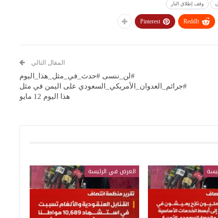
ن
وقف إطلاق النار
Pinterest
ReddIt
المقال التالي
#لن_ننسى #حدث_في_مثل_هذا_اليوم
#جرائم_العدوان_الأمريكي_السعودي على اليمن في مثل
هذا اليوم 12 مايو
يسة
العرض في الرئيسة