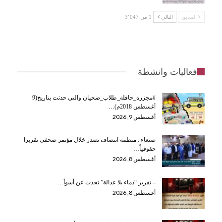
السابق
التالي
1 من 3٬047
فعاليات وانشطة
#مجزرة_حافلة_طلاب_ضحيان والتي حدثت بتاريخ(9
أغسطس 2018م)…
أغسطس 9, 2026
صنعاء : منظمة انتصاف تصدر خلال مؤتمر صحفي تقريرا
حقوقياً…
أغسطس 8, 2026
– تقرير “دماء بلا عدالة” تحدث عن أسوأ…
أغسطس 8, 2026