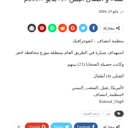
في
مايو 17, 2026
مشاركة
منظمة انتصاف – انفوجرافيك
استهداف سيارة في الطريق العام بمنطقة موزع محافظة #تعز
وكانت حصيلة الضحايا (23) بينهم
القتلى (4) أطفال
#أمريكا_تقتل_الشعب_اليمني
#منظمة_انتصاف
#Entesaf_Org
تعز
جرايم العدوان
Google+
Twitter
Facebook
مشاركة