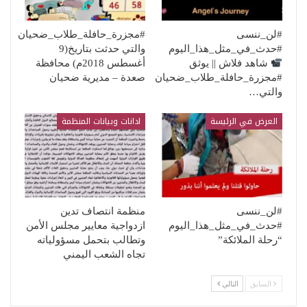
#لن_ننسى
#مجزرة_حافلة_طلاب_ضحيان
#حدث_في_مثل_هذا_اليوم
والتي حدثت بتاريخ(9
شاهد فلاش || يوثق
أغسطس 2018م) محافظة
#مجزرة_حافلة_طلاب_ضحيان
صعدة – مديرية ضحيان
والتي…
العرض في الرئيسة
ادانات وبيانات المنظمة
#لن_ننسى
منظمة انتصاف تدين
#حدث_في_مثل_هذا_اليوم
ازدواجية معايير مجلس الأمن
“رحلة الملائكة”
وتطالب بتحمل مسؤولياته
تجاه الشعب اليمني
السابق
التالي