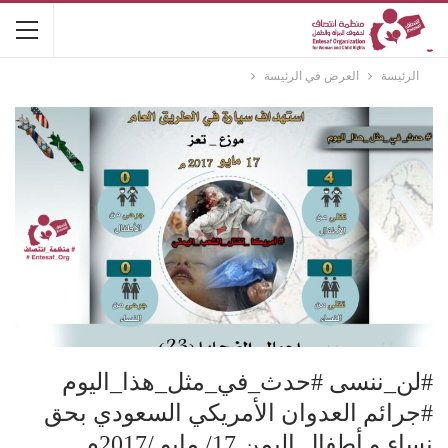
الرئيسة
العرض في الرئيسة
#لن_ننسى #حدث_في_مثل_هذا_اليوم
#جرائم العدوان الأمريكي السعودي بحق
نساء و أطفال اليمن 17/ مايو /2017م