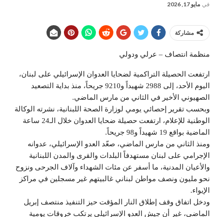
في
مايو 17, 2026
مشاركة
منظمة انتصاف – عرلي ودولي
ارتفعت الحصيلة التراكمية لضحايا العدوان الإسرائيلي على لبنان،
اليوم الأحد، إلى 2988 شهيداً و9210 جريحاً، منذ بداية التصعيد
الصهيوني الأخير في الثاني من مارس الماضي.
وبحسب تقرير إحصائي يومي لوزارة الصحة اللبنانية، نشرته الوكالة
الوطنية للإعلام، ارتفعت حصيلة ضحايا العدوان خلال الـ24 ساعة
الماضية بواقع 19 شهيداً و98 جريحاً.
ومنذ الثاني من مارس الماضي، صعّد العدو الإسرائيلي، عدوانه
الإجرامي على لبنان مستهدفاً البلدات والقرى والمدن اللبنانية
والأعيان المدنية، ما أسفر عن مئات الشهداء وآلاف الجرحى ونزوح
نحو مليون ونصف مواطن لبناني غالبيتهم غير مسجلين في مراكز
الإيواء.
ودخل اتفاق وقف إطلاق النار المؤقت حيز التنفيذ منتصف إبريل
الماضي، غير أن جيش العدو الإسرائيلي يرتكب خروقات يومية