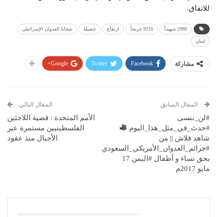
للاتفاق.
2988 شهيداً
9210 جريحاً
ارتفاع
حصيلة
ضحايا العدوان الإسرائيلي
لبنان
Google+
Twitter
Facebook
مشاركة
المقال السابق
المقال التالي
#لن_ننسى
الأمم المتحدة : قضية اللاجئين
#حدث_في_مثل_هذا_اليوم
الفلسطينيين مستمرة عبر
شاهد فلاش || من
الأجيال منذ عقود
#جرائم_العدوان_الأمريكي_السعودي
بحق نساء و أطفال #اليمن 17
مايو 2017م
قد يعجبك ايضا