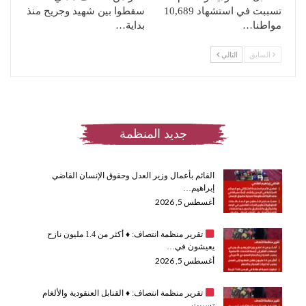
تسببت في استشهاد 10,689
سقطوا بين شهيد وجريح منذ
مواطنا…
بداية…
السابق
التالي
جديد المنظمة
القائم بأعمال وزير العدل وحقوق الإنسان القاضي
إبراهيم…
أغسطس 5, 2026
تقرير منظمة انتصاف:
♦️
أكثر من 1.4 مليون نازح
يعيشون في…
أغسطس 5, 2026
تقرير منظمة انتصاف:
♦️
القنابل العنقودية والألغام
تسببت…