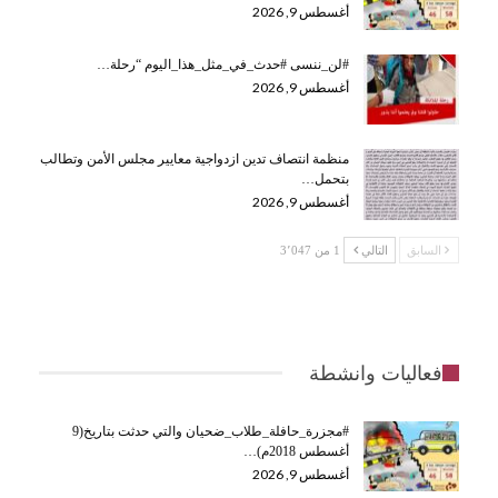
أغسطس 9, 2026
#لن_ننسى #حدث_في_مثل_هذا_اليوم “رحلة…
أغسطس 9, 2026
منظمة انتصاف تدين ازدواجية معايير مجلس الأمن وتطالب
بتحمل…
أغسطس 9, 2026
السابق
التالي
1 من 3٬047
فعاليات وانشطة
#مجزرة_حافلة_طلاب_ضحيان والتي حدثت بتاريخ(9
أغسطس 2018م)…
أغسطس 9, 2026