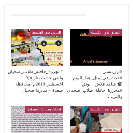
قد يعجبك ايضا
العرض في الرئيسة
العرض في الرئيسة
#لن_ننسى
#مجزرة_حافلة_طلاب_ضحيان
#حدث_في_مثل_هذا_اليوم
والتي حدثت بتاريخ(9
شاهد فلاش || يوثق
أغسطس 2018م) محافظة
#مجزرة_حافلة_طلاب_ضحيان
صعدة – مديرية ضحيان
والتي…
العرض في الرئيسة
ادانات وبيانات المنظمة