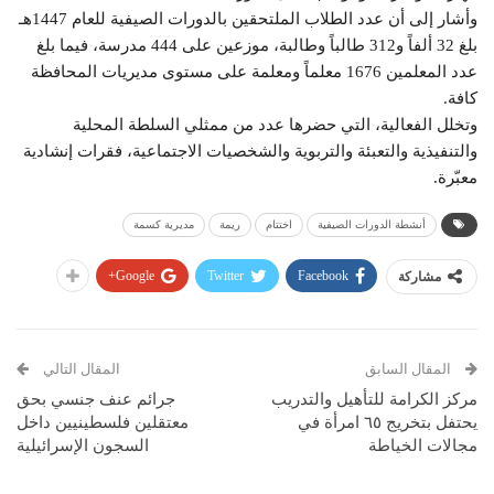
وأشار إلى أن عدد الطلاب الملتحقين بالدورات الصيفية للعام 1447هـ
بلغ 32 ألفاً و312 طالباً وطالبة، موزعين على 444 مدرسة، فيما بلغ
عدد المعلمين 1676 معلماً ومعلمة على مستوى مديريات المحافظة
كافة.
وتخلل الفعالية، التي حضرها عدد من ممثلي السلطة المحلية
والتنفيذية والتعبئة والتربوية والشخصيات الاجتماعية، فقرات إنشادية
معبّرة.
أنشطة الدورات الصيفية
اختتام
ريمة
مديرية كسمة
Google+
Twitter
Facebook
مشاركة
المقال السابق
المقال التالي
مركز الكرامة للتأهيل والتدريب
جرائم عنف جنسي بحق
يحتفل بتخريج ٦٥ امرأة في
معتقلين فلسطينيين داخل
مجالات الخياطة
السجون الإسرائيلية