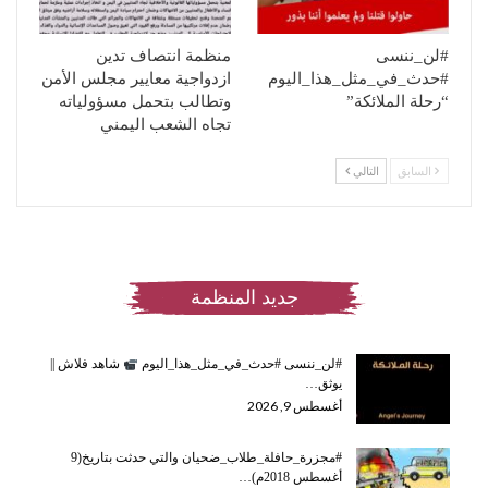
#لن_ننسى
منظمة انتصاف تدين
#حدث_في_مثل_هذا_اليوم
ازدواجية معايير مجلس الأمن
“رحلة الملائكة”
وتطالب بتحمل مسؤولياته
تجاه الشعب اليمني
السابق
التالي
جديد المنظمة
#لن_ننسى #حدث_في_مثل_هذا_اليوم
شاهد فلاش ||
يوثق…
أغسطس 9, 2026
#مجزرة_حافلة_طلاب_ضحيان والتي حدثت بتاريخ(9
أغسطس 2018م)…