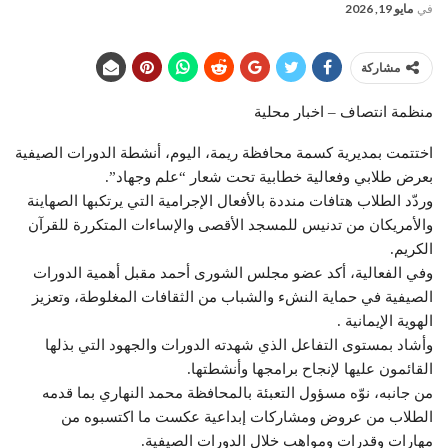
في
مايو 19, 2026
مشاركة
منظمة انتصاف – اخبار محلية
اختتمت بمديرية كسمة محافظة ريمة، اليوم، أنشطة الدورات الصيفية
بعرض طلابي وفعالية خطابية تحت شعار “علم وجهاد”.
وردّد الطلاب هتافات منددة بالأفعال الإجرامية التي يرتكبها الصهاينة
والأمريكان من تدنيس للمسجد الأقصى والإساءات المتكررة للقرآن
الكريم.
وفي الفعالية، أكد عضو مجلس الشورى أحمد مقبل أهمية الدورات
الصيفية في حماية النشء والشباب من الثقافات المغلوطة، وتعزيز
الهوية الإيمانية .
وأشاد بمستوى التفاعل الذي شهدته الدورات والجهود التي بذلها
القائمون عليها لإنجاح برامجها وأنشطتها.
من جانبه، نوّه مسؤول التعبئة بالمحافظة محمد النهاري بما قدمه
الطلاب من عروض ومشاركات إبداعية عكست ما اكتسبوه من
مهارات وقدرات ومواهب خلال الدورات الصيفية.