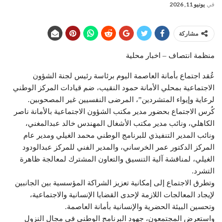
في
يونيو 11, 2026
مشاركة
منظمة انتصاف – اخبار محلية
عُقد اجتماع بأمانة العاصمة اليوم برئاسة رئيس لجنة الشؤون
الاجتماعية بمحلي الأمانة حمود النقيب، ضم قيادات المركز الوطني
لرعاية وإيواء المتشردين”، المرضى النفسيين غير المصحوبين.
كُرس الاجتماع بحضور مدير مكتب الشؤون الاجتماعية بالأمانة ناصر
الكاهلي، ونائب مدير مكتب الأشغال المهندس خالد عبدالمغني،
ونائب المدير التنفيذي للبرنامج الوطني محمد الغيلي ومدير عام
المركز الدكتور عمر الخرساني، والمدير الفني للمركز عبدالودود
الغيلي، لمناقشة آلية التنسيق والتعاون المشترك لمعالجة ظاهرة
التشرد.
وتطرق الاجتماع إلى إمكانية تعزيز الشراكة المؤسسية بين الجانبين
لإيجاد المعالجات اللازمة لإحدى القضايا الإنسانية والاجتماعية،
وتحسين البيئة الحضرية والإنسانية بأمانة العاصمة.
واستعرض المجتمعون، جهود البرنامج الوطني في مجال النزول