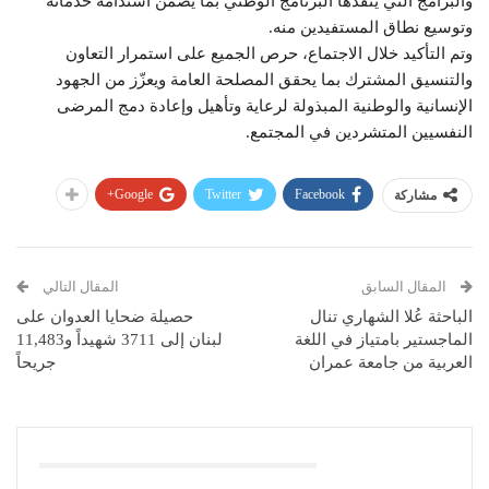
والبرامج التي ينفذها البرنامج الوطني بما يضمن استدامة خدماته
وتوسيع نطاق المستفيدين منه.
وتم التأكيد خلال الاجتماع، حرص الجميع على استمرار التعاون
والتنسيق المشترك بما يحقق المصلحة العامة ويعزّز من الجهود
الإنسانية والوطنية المبذولة لرعاية وتأهيل وإعادة دمج المرضى
النفسيين المتشردين في المجتمع.
Google+
Twitter
Facebook
مشاركة
المقال السابق
المقال التالي
الباحثة عُلا الشهاري تنال
حصيلة ضحايا العدوان على
الماجستير بامتياز في اللغة
لبنان إلى 3711 شهيداً و11,483
العربية من جامعة عمران
جريحاً
قد يعجبك ايضا