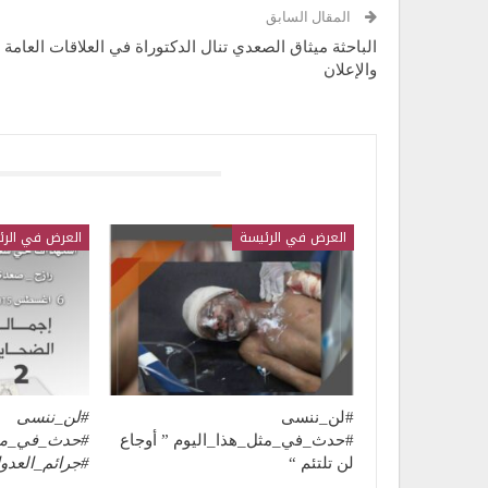
المقال السابق
الباحثة ميثاق الصعدي تنال الدكتوراة في العلاقات العامة
والإعلان
قد يعجبك ايضا
العرض في الرئيسة
العرض في الرئ
#لن_ننسى
#لن_ننسى
#حدث_في_مثل_هذا_اليوم ” أوجاع
#حدث_في_مثل
لن تلتئم “
#جرائم_العدو