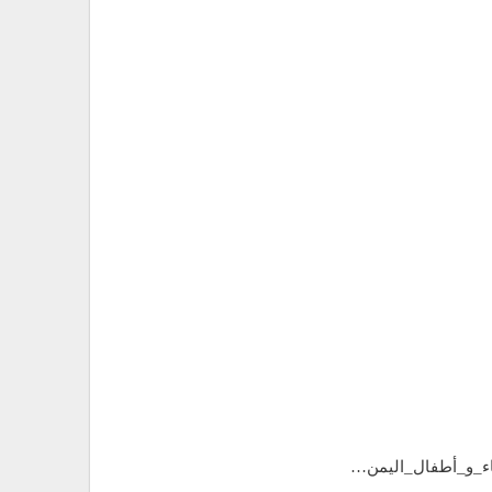
اء_و_أطفال_اليمن…