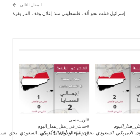
المقال التالي
إسرائيل قتلت نحو ألف فلسطيني منذ إعلان وقف النار بغزة
يسة
العرض في الرئيسة
#لن_ننسى
_هذا_اليوم
#حدث_في_مثل_هذا_اليوم
ان_الأمريكي_السعودي_بحق_نساء_و_أطفال_اليمن
…
#جرائم_العدوان_الأمريكي_السعودي_بحق_نس