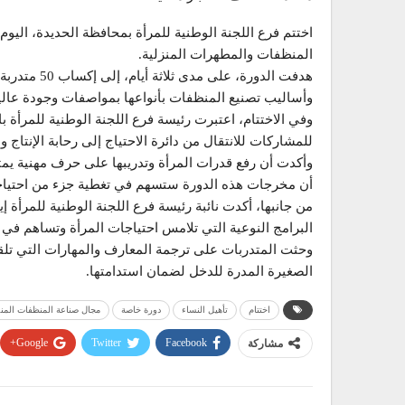
اختتم فرع اللجنة الوطنية للمرأة بمحافظة الحديدة، اليوم
المنظفات والمطهرات المنزلية.
هدفت الدورة،
وأساليب تصنيع المنظفات بأنواعها بمواصفات وجودة عالية
وفي الاختتام، اعتبرت رئيسة فرع اللجنة الوطنية للمرأة ب
للمشاركات للانتقال من دائرة الاحتياج إلى رحابة الإنتاج و
وأكدت أن رفع قدرات المرأة وتدريبها على حرف مهنية يمث
أن مخرجات هذه الدورة ستسهم في تغطية جزء من احتياجا
من جانبها، أكدت نائبة رئيسة فرع اللجنة الوطنية للمرأة 
البرامج النوعية التي تلامس احتياجات المرأة وتساهم في 
وحثت المتدربات على ترجمة المعارف والمهارات التي تلق
الصغيرة المدرة للدخل لضمان استدامتها.
اختتام
تأهيل النساء
دورة خاصة
مجال صناعة المنظفات المنز
Google+
Twitter
Facebook
مشاركة