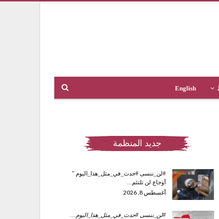
English
جديد المنظمة
#لن_ننسى #حدث_في_مثل_هذا_اليوم ”
أوجاع لن تلتئم…
أغسطس 8, 2026
#لن_ننسى #حدث_في_مثل_هذا_اليوم
…