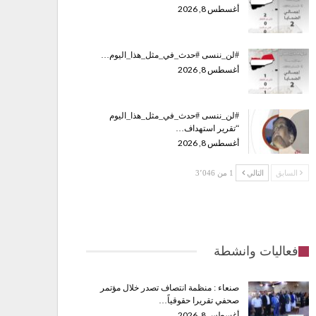
أغسطس 8, 2026
#لن_ننسى #حدث_في_مثل_هذا_اليوم…
أغسطس 8, 2026
#لن_ننسى #حدث_في_مثل_هذا_اليوم
“تقرير استهداف…
أغسطس 8, 2026
السابق
التالي
1 من 3٬046
فعاليات وانشطة
صنعاء : منظمة انتصاف تصدر خلال مؤتمر
صحفي تقريرا حقوقياً…
أغسطس 8, 2026