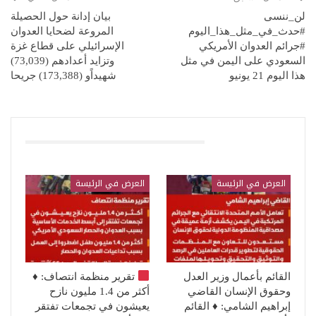
لن_ننسى
بيان إدانة حول الحصيلة
#حدث_في_مثل_هذا_اليوم
المروعة لضحايا العدوان
#جرائم العدوان الأمريكي
الإسرائيلي على قطاع غزة
السعودي على اليمن في مثل
وتزايد أعدادهم (73,039)
هذا اليوم 21 يونيو
شهيداًو (173,388) جريحا
قد يعجبك ايضا
العرض في الرئيسة
العرض في الرئيسة
القائم بأعمال وزير العدل
تقرير منظمة انتصاف:
♦️
وحقوق الإنسان القاضي
أكثر من 1.4 مليون نازح
إبراهيم الشامي: ♦️ القائم
يعيشون في تجمعات تفتقر