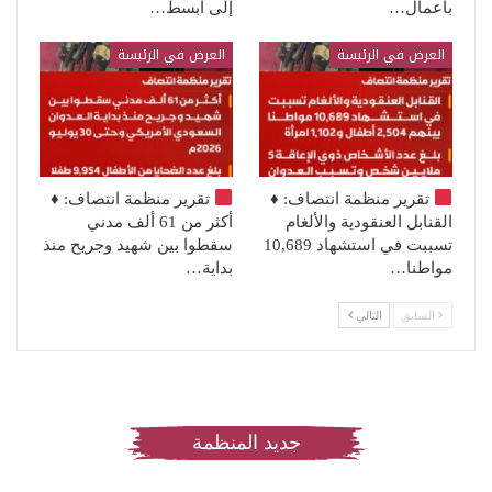
بأعمال…
إلى أبسط…
العرض في الرئيسة
العرض في الرئيسة
تقرير منظمة انتصاف:
♦️
تقرير منظمة انتصاف:
♦️
القنابل العنقودية والألغام
أكثر من 61 ألف مدني
تسببت في استشهاد 10,689
سقطوا بين شهيد وجريح منذ
مواطنا…
بداية…
السابق
التالي
جديد المنظمة