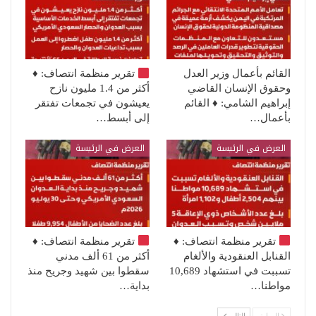
القائم بأعمال وزير العدل
تقرير منظمة انتصاف:
♦️
وحقوق الإنسان القاضي
أكثر من 1.4 مليون نازح
إبراهيم الشامي: ♦️ القائم
يعيشون في تجمعات تفتقر
بأعمال…
إلى أبسط…
العرض في الرئيسة
العرض في الرئيسة
تقرير منظمة انتصاف:
♦️
تقرير منظمة انتصاف:
♦️
القنابل العنقودية والألغام
أكثر من 61 ألف مدني
تسببت في استشهاد 10,689
سقطوا بين شهيد وجريح منذ
مواطنا…
بداية…
السابق
التالي