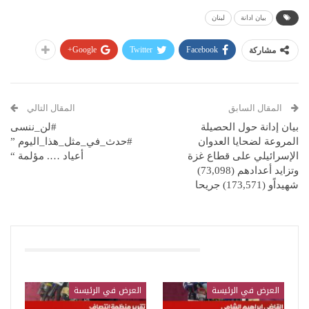
بيان ادانة
لبنان
Google+
Twitter
Facebook
مشاركة
المقال السابق
المقال التالي
بيان إدانة حول الحصيلة
#لن_ننسى
المروعة لضحايا العدوان
#حدث_في_مثل_هذا_اليوم ”
الإسرائيلي على قطاع غزة
أعياد …. مؤلمة “
وتزايد أعدادهم (73,098)
شهيداًو (173,571) جريحا
قد يعجبك ايضا
العرض في الرئيسة
العرض في الرئيسة