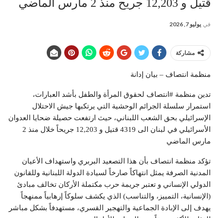
قتيل و 12,203 جريح منذ 2 مارس الماضي
في
يوليو 7, 2026
مشاركة
منظمة انتصاف – بيان إدانة
تدين منظمة #انتصاف لحقوق المرأة والطفل بأشد العبارات،
استمرار سلسلة الجرائم الوحشية التي يرتكبها جيش الاحتلال
الإسرائيلي بحق الشعب اللبناني، حيث ارتفعت حصيلة ضحايا العدوان
الأسرائيلي في لبنان الى 4319 قتيل و 12,203 جريحاً خلال منذ 2
مارس الماضي
تؤكد منظمة انتصاف بأن هذا التصعيد البربري واستهداف الأعيان
المدنية الصرفة يمثل انتهاكاً صارخاً لسيادة الدولة اللبنانية وللقانون
الدولي الإنساني و تعتبر جريمة حرب مكتملة الأركان تخالف مبادئ
(الإنسانية، التمييز، والتناسب) الذي يكشف سلوكاً إرهابياً ممنهجاً
يهدف إلى الإبادة الجماعية والتهجير القسري، مستهدفاً بشكل مباشر