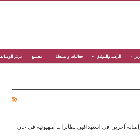
رير
الرصد والتوثيق
فعاليات وانشطة
مجتمع
مركز الوسائط
إصابة آخرين في استهدافين لطائرات صهيونية في خان