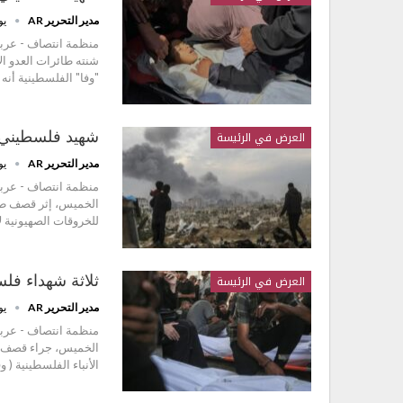
مدير التحرير AR
يولي
منظمة انتصاف - عرب
شنته طائرات العدو ال
"وفا" الفلسطينية أنه
العرض في الرئيسة
شهيد فلسطيني 
مدير التحرير AR
يولي
منظمة انتصاف - عرب
الخميس، إثر قصف طائ
للخروقات الصهيونية لا
العرض في الرئيسة
ثلاثة شهداء ف
مدير التحرير AR
يونيو
منظمة انتصاف - عربي
الخميس، جراء قصف طي
الأنباء الفلسطينية ( 