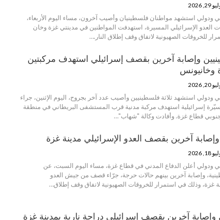
و 29, 2026
 ودولي استشهد مواطنان فلسطينيان وأصيب آخرون، مساء اليوم الأربعاء،
 العدو الإسرائيلي المسيرة، استهدفت المواطنين في مدينتي غزة وخان
ر للخروقات الصهيونية لاتفاق وقف إطلاق النار.…
نيين وإصابة آخرين بقصف إسرائيلي استهدف مركبتين
 وخانيونس
و 20, 2026
 ودولي استشهد ثلاثة فلسطينيين وأصيب عدد آخر بجروح، اليوم الإثنين، جراء
يّرة إسرائيلية استهدف مركبة مدنية قرب المستشفى البريطاني في منطقة
وبي قطاع غزة. وأفادت وكالة "شهاب"…
إصابة آخرين بقصف العدو الإسرائيلي مدينة غزة
و 18, 2026
 ودولي أعلن الدفاع المدني في قطاع غزة، مساء اليوم السبت، عن
ية، وإصابة آخرين بينهم حالات حرجة، جرّاء قصف من جيش العدو
نة غزة، وذلك في استمرار للخروقات الصهيونية لاتفاق وقف إطلاق…
إصابة آخرين بقصف إسرائيلي دراجة نارية بمدينة غزة