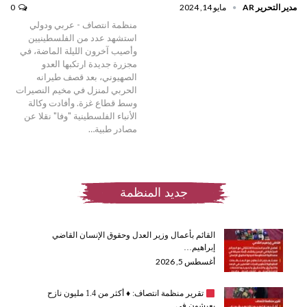
مدير التحرير AR
مايو 14, 2024
0
منظمة انتصاف - عربي ودولي
استشهد عدد من الفلسطينيين
وأصيب آخرون الليلة الماضة، في
مجزرة جديدة ارتكبها العدو
الصهيوني، بعد قصف طيرانه
الحربي لمنزل في مخيم النصيرات
وسط قطاع غزة. وأفادت وكالة
الأنباء الفلسطينية "وفا" نقلا عن
مصادر طبية…
جديد المنظمة
القائم بأعمال وزير العدل وحقوق الإنسان القاضي
إبراهيم…
أغسطس 5, 2026
تقرير منظمة انتصاف:
♦️
أكثر من 1.4 مليون نازح
يعيشون في…