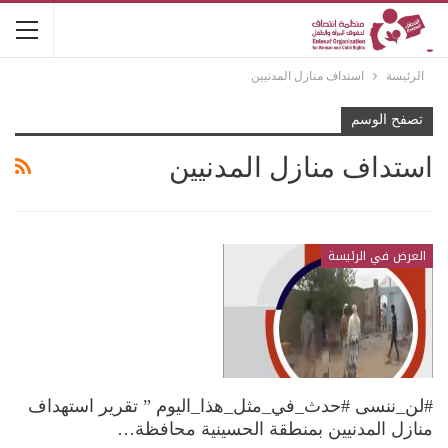
الرئيسة
استداف منازل المدنيين
تصفح الوسم
استداف منازل المدنيين
العرض في الرئيسة
#لن_ننسى #حدث_في_مثل_هذا_اليوم ” تقرير استهداف
منازل المدنيين بمنطقة الحسينية محافظة…