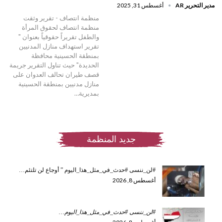
مدير التحرير AR
أغسطس 31, 2025
منظمة انتصاف - تقرير وثقت
منظمة انتصاف لحقوق المرأة
والطفل تقريراً حقوقياً بعنوان "
تقرير استهداف منازل المدنيين
بمنطقة الحسينية محافظة
الحديدة" حيث تناول التقرير جريمة
قصف طيران تحالف العدوان على
منازل مدنيين بمنطقة الحسينية
بمديرية…
جديد المنظمة
#لن_ننسى #حدث_في_مثل_هذا_اليوم ” أوجاع لن تلتئم…
أغسطس 8, 2026
#لن_ننسى #حدث_في_مثل_هذا_اليوم
…