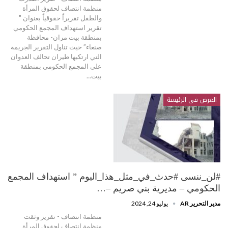
منظمة انتصاف لحقوق المرأة
والطفل تقريراً حقوقياً بعنوان "
تقرير استهداف المجمع الحكومي
بمنطقة بيت مران- محافظة
صنعاء” حيث تناول التقرير الجريمة
التي ارتكبها طيران تحالف العدوان
على المجمع الحكومي بمنطقة
بيت…
العرض في الرئيسة
#لن_ننسى #حدث_في_مثل_هذا_اليوم ” استهداف المجمع
الحكومي – مديرية بني صريم –…
مدير التحرير AR
يوليو 24, 2024
منظمة انتصاف - تقرير وثقت
منظمة انتصاف لحقوق المرأة