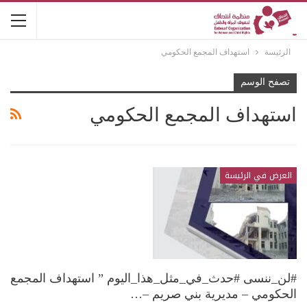
الرئيسة
استهداف المجمع الحكومي
تصفح الوسم
استهداف المجمع الحكومي
العرض في الرئيسة
#لن_ننسى #حدث_في_مثل_هذا_اليوم ” استهداف المجمع
الحكومي – مديرية بني صريم –…