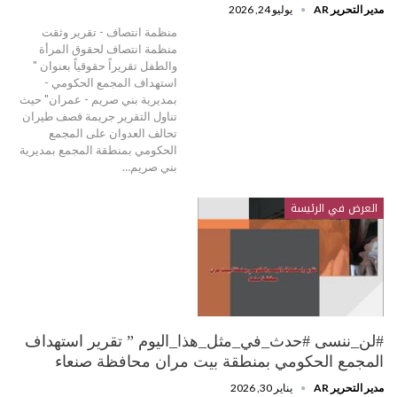
مدير التحرير AR
يوليو 24, 2026
منظمة انتصاف - تقرير وثقت
منظمة انتصاف لحقوق المرأة
والطفل تقريراً حقوقياً بعنوان "
استهداف المجمع الحكومي -
بمديرية بني صريم - عمران" حيث
تناول التقرير جريمة قصف طيران
تحالف العدوان على المجمع
الحكومي بمنطقة المجمع بمديرية
بني صريم…
العرض في الرئيسة
#لن_ننسى #حدث_في_مثل_هذا_اليوم ” تقرير استهداف
المجمع الحكومي بمنطقة بيت مران محافظة صنعاء
مدير التحرير AR
يناير 30, 2026