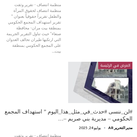
منظمة انتصاف - تقرير وثقت
منظمة انتصاف لحقوق المرأة
والطفل تقريراً حقوقياً بعنوان "
تقرير استهداف المجمع الحكومي
بمنطقة بيت مران- محافظة
صنعاء” حيث تناول التقرير الجريمة
التي ارتكبها طيران تحالف العدوان
على المجمع الحكومي بمنطقة
بيت…
العرض في الرئيسة
#لن_ننسى #حدث_في_مثل_هذا_اليوم ” استهداف المجمع
الحكومي – مديرية بني صريم –…
مدير التحرير AR
يوليو 24, 2025
منظمة انتصاف - تقرير وثقت