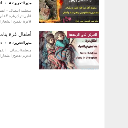
مدير التحرير AR
أغس
#غزة_تفضح_الشعارات
العرض في الرئيسة
أطفال غزة ينامون في العراء open
مدير التحرير AR
فبرا
منظمةانتصاف – انفو
#غزة_تفضح_الشعارات_الأ