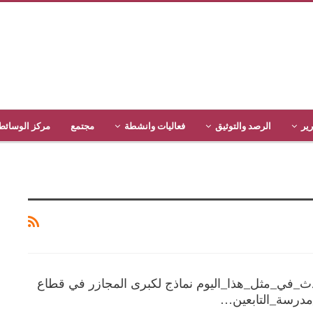
رير
الرصد والتوثيق
فعاليات وانشطة
مجتمع
مركز الوسائط
_في_مثل_هذا_اليوم نماذج لكبرى المجازر في قطاع
درسة_التابعين…