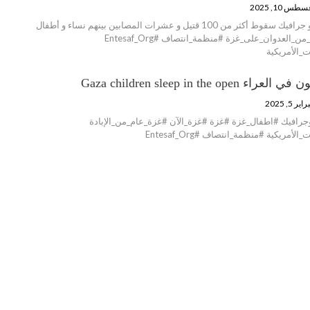
طس 10, 2025
منظمة اتتصاف - انفو جرافيك سقوط أكثر من 100 قتيل و عشرات المصابين بينهم نساء و أطفال
#لن_نترك_غزة #عام_من_العدوان_على_غزة #منظمة_انتصاف #Entesaf_Org
_الأمريكية
Gaza children sleep in the 
ير 5, 2025
جرافيك #اطفال_غزة #غزة #غزة_الآن #غزة_عام_من_الإبادة
مريكية #منظمة_انتصاف #Entesaf_Org