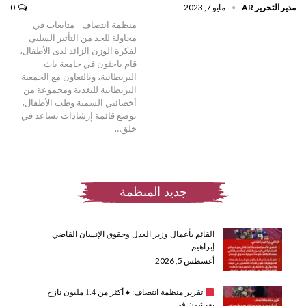
مدير التحرير AR
مايو 7, 2023
0
منظمة انتصاف - متابعات في
محاولة للحد من التأثير السلبي
لفكرة الوزن الزائد لدى الأطفال،
قام باحثون في جامعة باث
البريطانية، وبالتعاون مع الجمعية
البريطانية للتغذية ومجموعة من
أخصائيي السمنة وطب الأطفال،
بوضع قائمة إرشادات تساعد في
خلق…
جديد المنظمة
القائم بأعمال وزير العدل وحقوق الإنسان القاضي
إبراهيم…
أغسطس 5, 2026
تقرير منظمة انتصاف:
♦️
أكثر من 1.4 مليون نازح
يعيشون في…