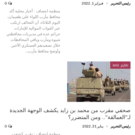
رئيس التحرير
فبراير 1, 2022
0
منظمة انتصاف - أخبار محلية أكد ‏
محافظ مأرب اللواء علي طعيمان،
اليوم الثلاثاء، أن التحالف ارتكب
عبر القوات الموالية للإمارات
جرائم عدة في مديريات محافظتي
شبوة ومأرب وباقي المحافظات
خلال تصعيدهم العسكري الأخير.
وأوضح محافظ مأرب…
تقارير عامة
صحفي مقرب من محمد بن زايد يكشف الوجهة الجديدة
لـ”العمالقة”.. ومن المتضرر؟
رئيس التحرير
يناير 31, 2022
0
منظمة انتصاف - تقرير كشفت