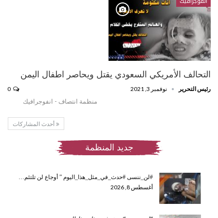
انفوجرافيك
التحالف الأمريكي السعودي يقتل ويحاصر اطفال اليمن
رئيس التحرير
نوفمبر 3, 2021
0
منظمة انتصاف - انفوجرافيك
أحدث المشاركات
جديد المنظمة
#لن_ننسى #حدث_في_مثل_هذا_اليوم ” أوجاع لن تلتئم…
أغسطس 8, 2026