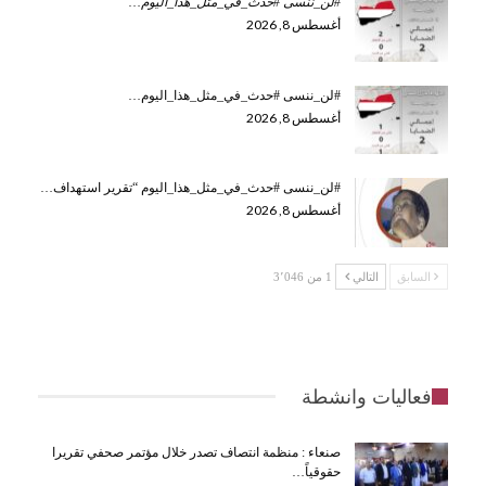
#لن_ننسى #حدث_في_مثل_هذا_اليوم
…
أغسطس 8, 2026
#لن_ننسى #حدث_في_مثل_هذا_اليوم…
أغسطس 8, 2026
#لن_ننسى #حدث_في_مثل_هذا_اليوم “تقرير استهداف…
أغسطس 8, 2026
السابق
التالي
1 من 3٬046
فعاليات وانشطة
صنعاء : منظمة انتصاف تصدر خلال مؤتمر صحفي تقريرا
حقوقياً…