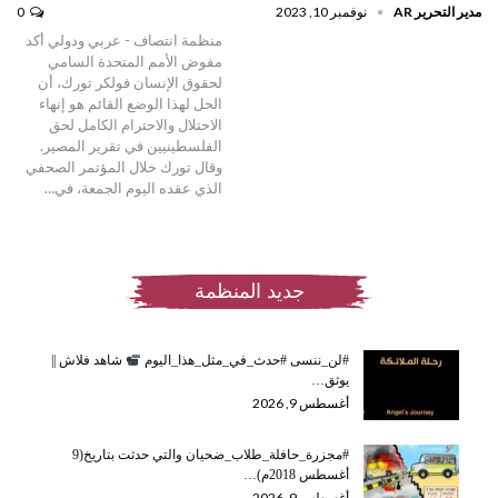
مدير التحرير AR
نوفمبر 10, 2023
0
منظمة انتصاف - عربي ودولي أكد
مفوض الأمم المتحدة السامي
لحقوق الإنسان فولكر تورك، أن
الحل لهذا الوضع القائم هو إنهاء
الاحتلال والاحترام الكامل لحق
الفلسطينيين في تقرير المصير.
وقال تورك خلال المؤتمر الصحفي
الذي عقده اليوم الجمعة، في…
جديد المنظمة
#لن_ننسى #حدث_في_مثل_هذا_اليوم
شاهد فلاش ||
يوثق…
أغسطس 9, 2026
#مجزرة_حافلة_طلاب_ضحيان والتي حدثت بتاريخ(9
أغسطس 2018م)…
أغسطس 9, 2026