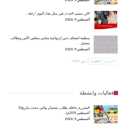
#لن_ننسى #حدث_في_مثل_هذا_اليوم “رحلة…
أغسطس 9, 2026
منظمة انتصاف تدين ازدواجية معايير مجلس الأمن وتطالب
بتحمل…
أغسطس 9, 2026
السابق
التالي
1 من 3٬047
فعاليات وانشطة
#مجزرة_حافلة_طلاب_ضحيان والتي حدثت بتاريخ(9
أغسطس 2018م)…
أغسطس 9, 2026