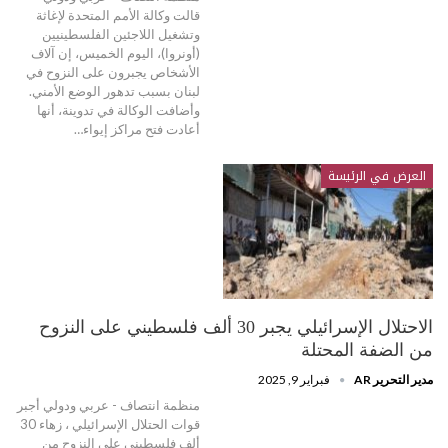
قالت ‏وكالة الأمم المتحدة لإغاثة
وتشغيل اللاجئين الفلسطينيين
(أونروا)، اليوم الخميس، إن آلاف
الأشخاص يجبرون على النزوح في
لبنان بسبب تدهور الوضع الأمني.
وأضافت الوكالة في تدوينة، أنها
أعادت فتح مراكز إيواء…
العرض في الرئيسة
الاحتلال الإسرائيلي يجبر 30 ألف فلسطيني على النزوح
من الضفة المحتلة
مدير التحرير AR
فبراير 9, 2025
منظمة انتصاف - عربي ودولي أجبر
قوات الحتلال الإسرائيلي ، زهاء 30
ألف فلسطيني على النزوح من