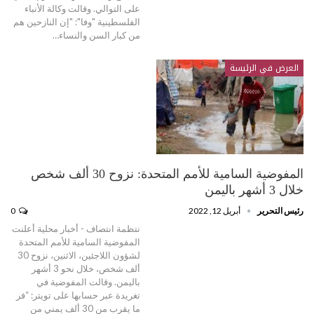
على التوالي. وقالت وكالة الأنباء
الفلسطينية "وفا": "إن النازحين هم
من كبار السن والنساء…
العرض في الرئيسة
المفوضية السامية للأمم المتحدة: نزوح 30 ألف شخص
خلال 3 أشهر باليمن
رئيس التحرير
أبريل 12, 2022
0
نتظمة انتصاف - أخبار محلية أعلنت
المفوضية السامية للأمم المتحدة
لشؤون اللاجئين، الاثنين، نزوح 30
ألف شخص، خلال نحو 3 أشهر
باليمن. وقالت المفوضية في
تغريدة عبر حسابها على تويتر: “فر
ما يقرب من 30 ألف يمني من