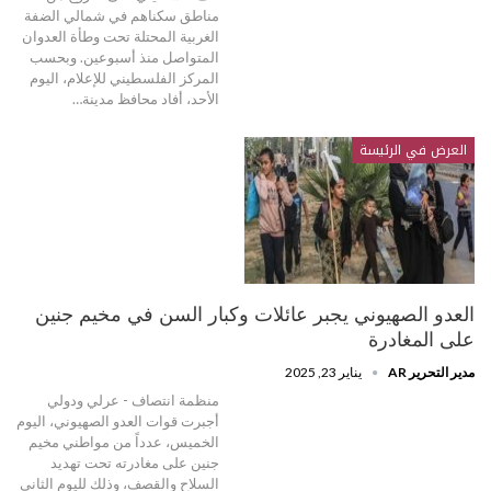
مناطق سكناهم في شمالي الضفة
الغربية المحتلة تحت وطأة العدوان
المتواصل منذ أسبوعين. وبحسب
المركز الفلسطيني للإعلام، اليوم
الأحد، أفاد محافظ مدينة…
العرض في الرئيسة
العدو الصهيوني يجبر عائلات وكبار السن في مخيم جنين
على المغادرة
مدير التحرير AR
يناير 23, 2025
منظمة انتصاف - عرلي ودولي
أجبرت قوات العدو الصهيوني، اليوم
الخميس، عدداً من مواطني مخيم
جنين على مغادرته تحت تهديد
السلاح والقصف، وذلك لليوم الثاني