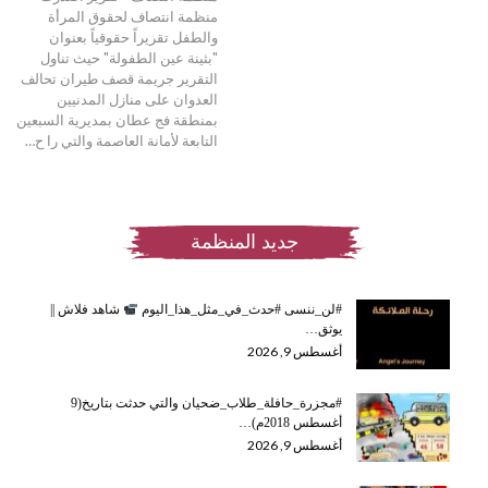
منظمة انتصاف لحقوق المرأة
والطفل تقريراً حقوقياً بعنوان
"بثينة عين الطفولة" حيث تناول
التقرير جريمة قصف طيران تحالف
العدوان على منازل المدنيين
بمنطقة فج عطان بمديرية السبعين
التابعة لأمانة العاصمة والتي را ح…
جديد المنظمة
#لن_ننسى #حدث_في_مثل_هذا_اليوم
شاهد فلاش ||
يوثق…
أغسطس 9, 2026
#مجزرة_حافلة_طلاب_ضحيان والتي حدثت بتاريخ(9
أغسطس 2018م)…
أغسطس 9, 2026