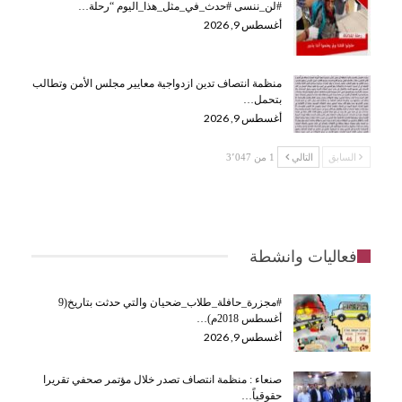
#لن_ننسى #حدث_في_مثل_هذا_اليوم “رحلة…
أغسطس 9, 2026
منظمة انتصاف تدين ازدواجية معايير مجلس الأمن وتطالب
بتحمل…
أغسطس 9, 2026
السابق
التالي
1 من 3٬047
فعاليات وانشطة
#مجزرة_حافلة_طلاب_ضحيان والتي حدثت بتاريخ(9
أغسطس 2018م)…
أغسطس 9, 2026
صنعاء : منظمة انتصاف تصدر خلال مؤتمر صحفي تقريرا
حقوقياً…