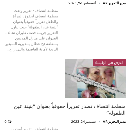
مدير التحرير AR
أغسطس 26, 2025
منظمة انتصاف - تقرير وثقت
منظمة انتصاف لحقوق المرأة
والطفل تقريراً حقوقياً بعنوان
"بثينة عين الطفولة" حيث تناول
التقرير جريمة قصف طيران تحالف
العدوان على منازل المدنيين
بمنطقة فج عطان بمديرية السبعين
التابعة لأمانة العاصمة والتي را ح…
العرض في الرئيسة
منظمة انتصاف تصدر تقريراً حقوقياً بعنوان “بثينة عين
الطفولة”
مدير التحرير AR
سبتمبر 24, 2023
0
منظمة انتصاف - تقرير أصدرت