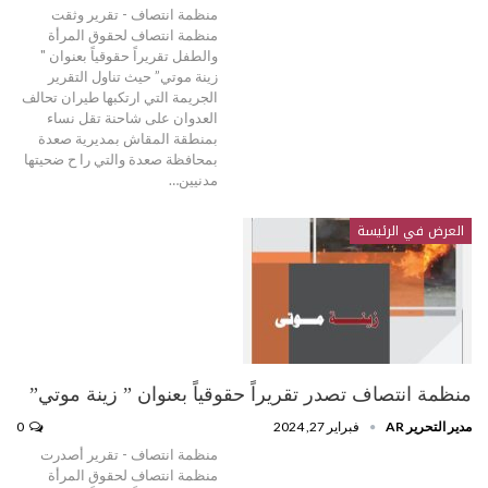
منظمة انتصاف - تقرير وثقت
منظمة انتصاف لحقوق المرأة
والطفل تقريراً حقوقياً بعنوان "
زينة موتي” حيث تناول التقرير
الجريمة التي ارتكبها طيران تحالف
العدوان على شاحنة تقل نساء
بمنطقة المقاش بمديرية صعدة
بمحافظة صعدة والتي را ح ضحيتها
مدنيين…
العرض في الرئيسة
منظمة انتصاف تصدر تقريراً حقوقياً بعنوان ” زينة موتي”
مدير التحرير AR
فبراير 27, 2024
0
منظمة انتصاف - تقرير أصدرت
منظمة انتصاف لحقوق المرأة