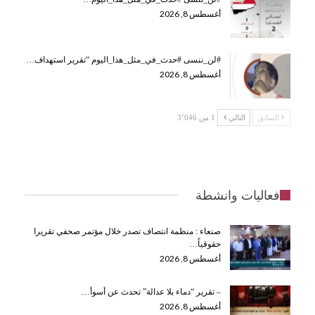
أغسطس 8, 2026
#لن_ننسى #حدث_في_مثل_هذا_اليوم “تقرير استهداف…
أغسطس 8, 2026
السابق
التالي
1 من 3٬046
فعاليات وانشطة
صنعاء : منظمة انتصاف تصدر خلال مؤتمر صحفي تقريرا
حقوقياً…
أغسطس 8, 2026
– تقرير “دماء بلا عدالة” تحدث عن أسوأ…
أغسطس 8, 2026