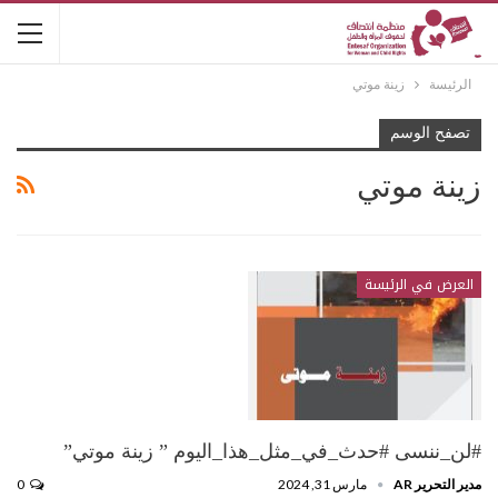
الرئيسة
زينة موتي
تصفح الوسم
زينة موتي
العرض في الرئيسة
#لن_ننسى #حدث_في_مثل_هذا_اليوم ” زينة موتي”
مدير التحرير AR
مارس 31, 2024
0