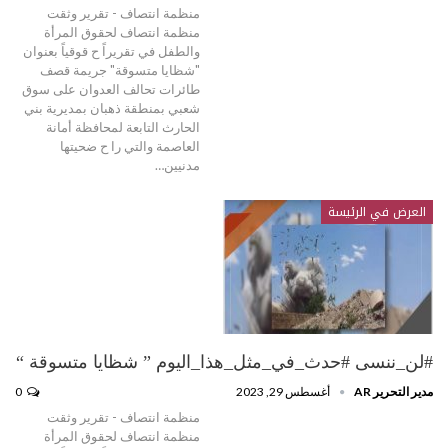
منظمة انتصاف - تقرير وثقت
منظمة انتصاف لحقوق المرأة
والطفل في تقريراً ح قوقياً بعنوان
"شظايا متسوقة" جريمة قصف
طائرات تحالف العدوان على سوق
شعبي بمنطقة ذهبان بمديرية بني
الحارث التابعة لمحافظة أمانة
العاصمة والتي را ح ضحيتها
مدنيين…
العرض في الرئيسة
#لن_ننسى #حدث_في_مثل_هذا_اليوم ” شظايا متسوقة “
مدير التحرير AR
أغسطس 29, 2023
0
منظمة انتصاف - تقرير وثقت
منظمة انتصاف لحقوق المرأة