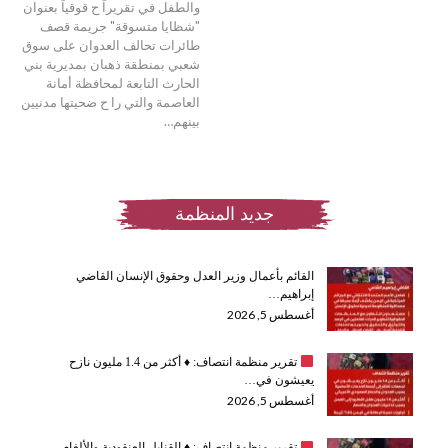
والطفل في تقريراً ح قوقياً بعنوان
"شظايا متسوقة" جريمة قصف
طائرات تحالف العدوان على سوق
شعبي بمنطقة ذهبان بمديرية بني
الحارث التابعة لمحافظة أمانة
العاصمة والتي را ح ضحيتها مدنيين
بينهم…
جديد المنظمة
القائم بأعمال وزير العدل وحقوق الإنسان القاضي
إبراهيم…
أغسطس 5, 2026
تقرير منظمة انتصاف:
♦️
أكثر من 1.4 مليون نازح
يعيشون في…
أغسطس 5, 2026
تقرير منظمة انتصاف:
♦️
القنابل العنقودية والألغام