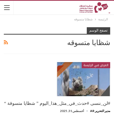
الرئيسة
شظايا متسوقه
تصفح الوسم
شظايا متسوقه
العرض في الرئيسة
#لن_ننسى #حدث_في_مثل_هذا_اليوم ” شظايا متسوقة “
مدير التحرير AR
أغسطس 31, 2025