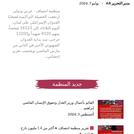
مدير التحرير AR
يوليو 7, 2026
منظمة انتصاف - عربي ودولي
ارتفعت الحصيلة التراكمية لضحايا
العدوان الإسرائيلي على لبنان،
اليوم الثلاثاء، إلى 16523 شخصاً،
بينهم 4320 شهيداً و12203
جرحى، منذ بداية العدوان
الصهيوني الأخير في الثاني من
مارس الماضي. وبحسب تقرير
إحصائي…
جديد المنظمة
القائم بأعمال وزير العدل وحقوق الإنسان القاضي
إبراهيم…
أغسطس 5, 2026
تقرير منظمة انتصاف:
♦️
أكثر من 1.4 مليون نازح
يعيشون في…