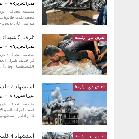
مدير التحرير AR
يولي
منظمة انتصاف - عربي
قصف نفذته طائرة مس
مواصي خان يونس، جن
العرض في الرئيسة
غزة.. 5 شهداء بينهم 3 أطفال بقصف العدوان الصهيوني
مدير التحرير AR
يولي
في قصف طيران العدو 
الفلسطينية "وفا"، أن 5 شهداء، بينهم 3 أطفال ارتقوا عقب استهدا
العرض في الرئيسة
استشهاد 7 فلسطينيين بقصف إسرائيلي على مناطق في غزة
مدير التحرير AR
يونيو
قصف لقوات العدو الإس
3 مواطنين استشهدو، وأصيب آخرون، في غارات لطيران العدو…
العرض في الرئيسة
استشه