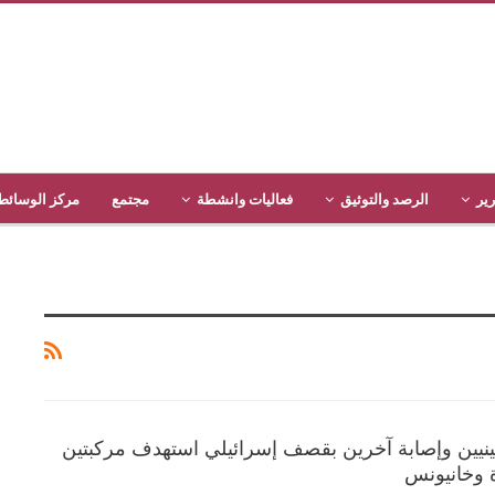
رير
الرصد والتوثيق
فعاليات وانشطة
مجتمع
مركز الوسائط
نيين وإصابة آخرين بقصف إسرائيلي استهدف مركبتين
 وخانيونس