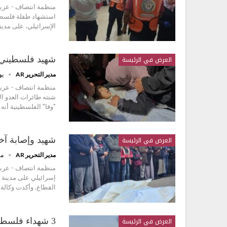
منظمة انتصاف - عربي
استشهاد طفلة فلسطين
الإسرائيلي، على مدي
العرض في الرئيسة
شهيد فلسطيني و
مدير التحرير AR
يولي
منظمة انتصاف - عرب
شنته طائرات العدو ال
"وفا" الفلسطينية أنه
العرض في الرئيسة
شهيد وإصابة آخ
مدير التحرير AR
مايو 
منظمة انتصاف - عرب
إسرائيلي على مدينة 
القطاع. وأكدت وكالة 
العرض في الرئيسة
3 شهداء فلسطينيين بينهم طفلان بنيران قوات العدو بمدينة غزة