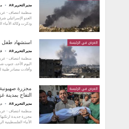
مدير التحرير AR
مار
العدو الإسرائيلي شرق
وذكرت وكالة الأنباء 
العرض في الرئيسة
استشهاد طفل ف
مدير التحرير AR
فبرا
منظمة انتصاف - عرب
اليوم الأحد، جنوب شر
وأفادت مصادر طبية لو
العرض في الرئيسة
التفاح بمدينة غز
مدير التحرير AR
ديس
منظمة انتصاف - عرب
مجزرة جديدة ارتكبها
الأنباء الفلسطينية 