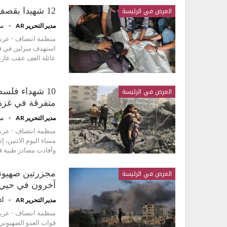
العرض في الرئيسة
12 شهيدا بقصف صهيوني مدينة غزة ومخيم البريج
مدير التحرير AR
سبت
عائلة العف عقب غار
العرض في الرئيسة
10 شهداء فلس
متفرقة في غزة
مدير التحرير AR
سبت
مساء اليوم الاثنين،
وأفادت مصادر طبية ف
العرض في الرئيسة
آخرون في حيي ا
مدير التحرير AR
أغس
قوات العدو الصهيوني 