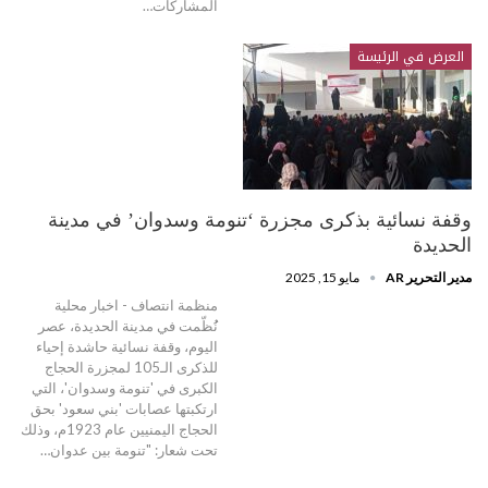
المشاركات…
العرض في الرئيسة
وقفة نسائية بذكرى مجزرة ‘تنومة وسدوان’ في مدينة
الحديدة
مدير التحرير AR
مايو 15, 2025
منظمة انتصاف - اخبار محلية
نُُظّمت في مدينة الحديدة، عصر
اليوم، وقفة نسائية حاشدة إحياء
للذكرى الـ105 لمجزرة الحجاج
الكبرى في 'تنومة وسدوان'، التي
ارتكبتها عصابات 'بني سعود' بحق
الحجاج اليمنيين عام 1923م، وذلك
تحت شعار: "تنومة بين عدوان…