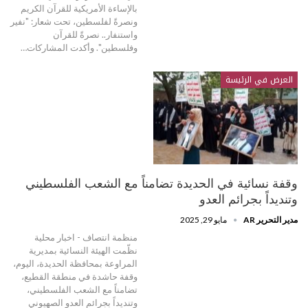
بالإساءة الأمريكية للقرآن الكريم
ونصرةً لفلسطين، تحت شعار: "نفير
واستنفار.. نصرةً للقرآن
وفلسطين". وأكدت المشاركات…
العرض في الرئيسة
وقفة نسائية في الحديدة تضامناً مع الشعب الفلسطيني
وتنديداً بجرائم العدو
مدير التحرير AR
مايو 29, 2025
منظمة انتصاف - اخبار محلية
نظّمت الهيئة النسائية بمديرية
المراوعة بمحافظة الحديدة، اليوم،
وقفة حاشدة في منطقة القطيع،
تضامناً مع الشعب الفلسطيني،
وتنديداً بجرائم العدو الصهيوني