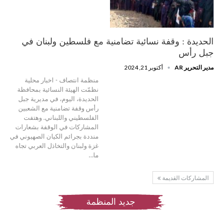
الحديدة : وقفة نسائية تضامنية مع فلسطين ولبنان في
جبل رأس
مدير التحرير AR
أكتوبر 21, 2024
منظمة انتصاف - اخبار محلية
نظمّت الهيئة النسائية بمحافظة
الحديدة، اليوم، في مديرية جبل
رأس وقفة تضامنية مع الشعبين
الفلسطيني واللبناني. وهتفت
المشاركات في الوقفة بشعارات
منددة بجرائم الكيان الصهيوني في
غزة ولبنان والتخاذل العربي تجاه
ما…
المشاركات القديمة
جديد المنظمة