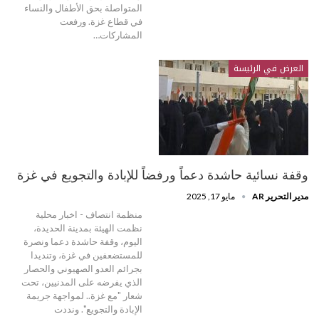
المتواصلة بحق الأطفال والنساء
في قطاع غزة. ورفعت
المشاركات…
العرض في الرئيسة
وقفة نسائية حاشدة دعماً ورفضاً للإبادة والتجويع في غزة
مدير التحرير AR
مايو 17, 2025
منظمة انتصاف - اخبار محلية
نظمت الهيئة بمدينة الحديدة،
اليوم، وقفة حاشدة دعما ونصرة
للمستضعفين في غزة، وتنديدا
بجرائم العدو الصهيوني والحصار
الذي يفرضه على المدنيين، تحت
شعار "مع غزة.. لمواجهة جريمة
الإبادة والتجويع". ونددت