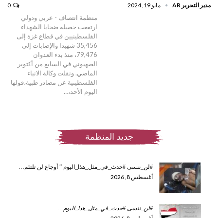
مدير التحرير AR
مايو 19, 2024
0
منظمة انتصاف - عربي ودولي
ارتفعت حصيلة ضحايا الشهداء
الفلسطينيين في قطاع غزة إلى
35,456 شهيدا والإصابات إلى
79,476، منذ بدء العدوان
الصهيوني في السابع من أكتوبر
الماضي. ونقلت وكالة الانباء
الفلسطينية عن مصادر طبية،قولها
اليوم الأحد،…
جديد المنظمة
#لن_ننسى #حدث_في_مثل_هذا_اليوم ” أوجاع لن تلتئم…
أغسطس 8, 2026
#لن_ننسى #حدث_في_مثل_هذا_اليوم
…