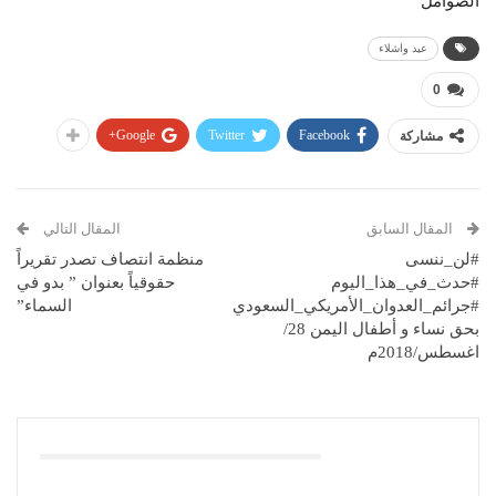
الصوامل
عيد واشلاء
0
Google+
Twitter
Facebook
مشاركة
المقال السابق
المقال التالي
#لن_ننسى
منظمة انتصاف تصدر تقريراً
#حدث_في_هذا_اليوم
حقوقياً بعنوان ” بدو في
#جرائم_العدوان_الأمريكي_السعودي
السماء”
بحق نساء و أطفال اليمن 28/
اغسطس/2018م
قد يعجبك ايضا